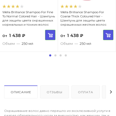
Wella Brilliance Shampoo For Fine
Wella Brilliance Shampoo For
To Normal Colored Hair - Шампунь
Coarse Thick Coloured Hair -
для защиты цвета окрашенных
Шампунь для защиты цвета
нормальных и тонких волос
окрашенных жестких волос
1 438
₽
1 438
₽
От
От
Объем
—
250 мл
Объем
—
250 мл
ОПИСАНИЕ
ОТЗЫВЫ
ОПЛАТА
ДО
Окрашивание волос давно перешло из эксклюзивной услуги в
разряд обязательного ухода за внешностью, как женщин, так и