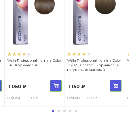
r
Wella Professional Illumina Color
Wella Professional Illumina Color
W
- 4 - Коричневый
- 5/02 - Светло - коричневый
-
натурально матовый
1 050
₽
1 150
₽
Объем
—
60 мл
Объем
—
60 мл