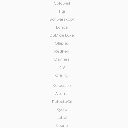
Goldwell
Tigi
Schwarzkopf
Londa
DSD de Luxe
Olaplex
Redken
Davines
К18
Orising
Kerastase
Alterna
RefectoCil
Kydra
Lebel
Keune