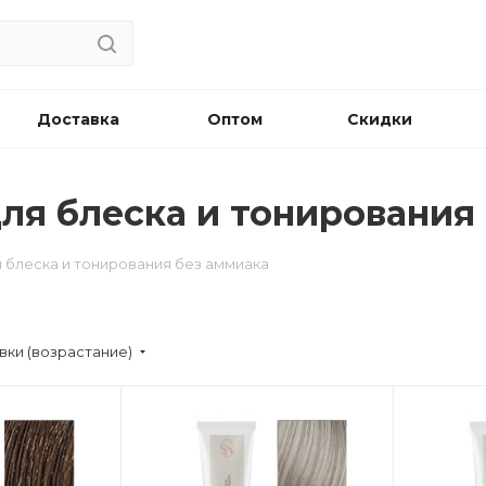
Доставка
Оптом
Скидки
и для блеска и тонировани
 для блеска и тонирования без аммиака
вки (возрастание)