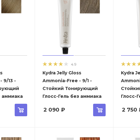
4.9
ss
Kydra Jelly Gloss
Kydra Je
-
Ammonia-Free - 9/1 -
Ammonia
ирующий
Стойкий Тонирующий
Стойки
з аммиака
Глосс-Гель без аммиака
Глосс-Г
2 090
₽
2 750