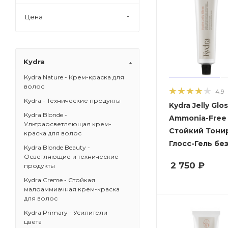
№ 9/21
Цена
№ 9/22
№ 9/24
№ 9/3
Kydra
№ 9/7
Kydra Nature - Крем-краска для
№ 10/12
волос
4.9
№ 10/16
Kydra - Технические продукты
Kydra Jelly Glo
№ 10/21
Kydra Blonde -
Ammonia-Free -
№ 10/23
Ультраосветляющая крем-
Стойкий Тон
краска для волос
№ 10/32
Глосс-Гель бе
Kydra Blonde Beauty -
№ 11/10
Осветляющие и технические
2 750
₽
продукты
№ 6/77
Kydra Creme - Стойкая
Kydra Jelly Gloss (CLEAR) -
малоаммиачная крем-краска
Прозрачный Глосс-Гель
для волос
"Блеск и уход"
Kydra Primary - Усилители
цвета