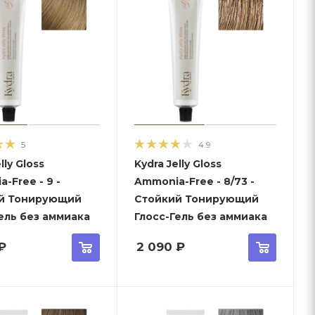
5
4.9
lly Gloss
Kydra Jelly Gloss
-Free - 9 -
Ammonia-Free - 8/73 -
й Тонирующий
Стойкий Тонирующий
ель без аммиака
Глосс-Гель без аммиака
₽
2 090
₽