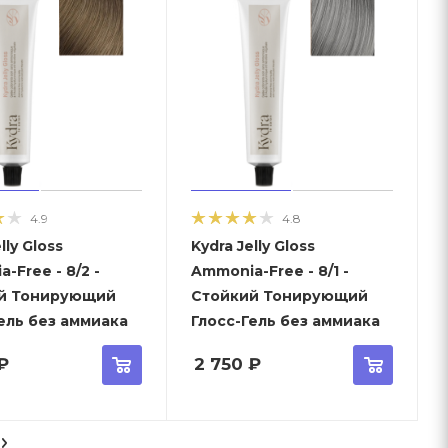
4.9
4.8
lly Gloss
Kydra Jelly Gloss
-Free - 8/2 -
Ammonia-Free - 8/1 -
й Тонирующий
Стойкий Тонирующий
ель без аммиака
Глосс-Гель без аммиака
₽
2 750
₽