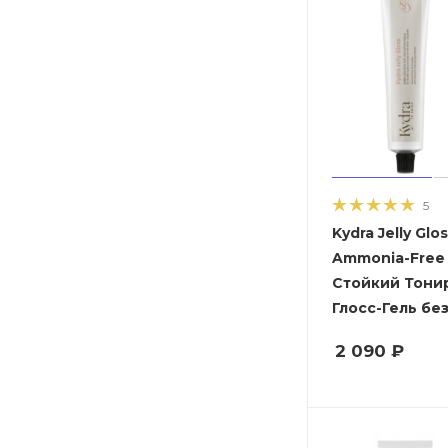
5
Kydra Jelly Glo
Ammonia-Free - 9/13 
Стойкий Тон
Глосс-Гель бе
2 090
₽