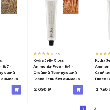
4.9
ss
Kydra Jelly Gloss
Kydra Je
 8/7 -
Ammonia-Free - 8/4 -
Ammonia
ирующий
Стойкий Тонирующий
Стойки
з аммиака
Глосс-Гель без аммиака
Глосс-Г
2 090
₽
2 750
1
2