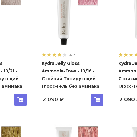
4.8
ss
Kydra Jelly Gloss
Kydra Je
 10/21 -
Ammonia-Free - 10/16 -
Ammonia
ирующий
Стойкий Тонирующий
Стойки
з аммиака
Глосс-Гель без аммиака
Глосс-Г
2 090
₽
2 090