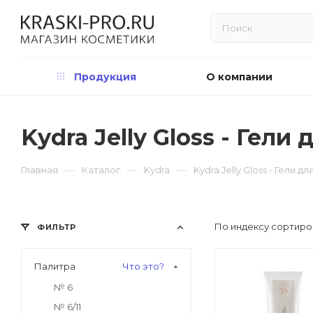
Продукция
О компании
Kydra Jelly Gloss - Гел
—
—
—
Главная
Каталог
Kydra
Kydra Jelly Gloss - Гели
По индексу сортиро
ФИЛЬТР
Палитра
Что это?
№ 6
№ 6/11