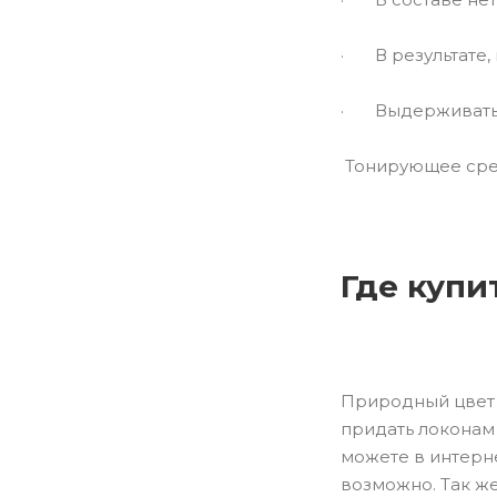
· В результате, 
· Выдерживать к
Тонирующее сред
Где купит
Природный цвет 
придать локонам 
можете в интерне
возможно. Так же