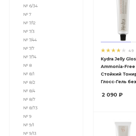
№ 6/34
№ 7
№ 7/12
№ 7/3
№ 7/44
№ 7/7
4.9
№ 7/74
Kydra Jelly Glo
№ 8
Ammonia-Free -
Стойкий Тон
№ 8/1
Глосс-Гель бе
№ 8/2
№ 8/4
2 090
₽
№ 8/7
№ 8/73
№ 9
№ 9/1
№ 9/13