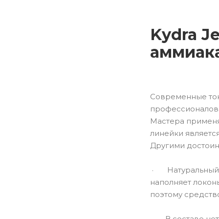
Kydra Je
аммиак
Современные тон
профессионалов. 
Мастера применя
линейки являетс
Другими достоин
· Натуральный с
наполняет локон
поэтому средство
· В составе нет 