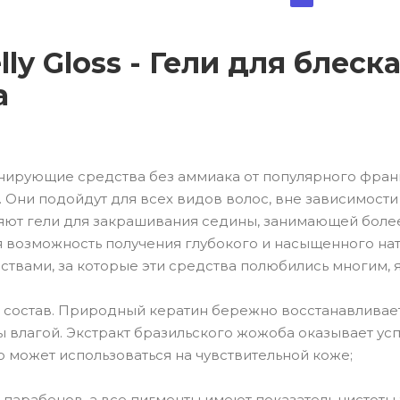
lly Gloss - Гели для блес
а
ирующие средства без аммиака от популярного француз
Они подойдут для всех видов волос, вне зависимости 
ют гели для закрашивания седины, занимающей боле
я возможность получения глубокого и насыщенного нат
ствами, за которые эти средства полюбились многим, 
остав. Природный кератин бережно восстанавливает с
ы влагой. Экстракт бразильского жожоба оказывает у
 может использоваться на чувствительной коже;
парабенов, а все пигменты имеют показатель чистоты 