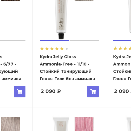
5
ss
Kydra Jelly Gloss
Kydra Je
 6/77 -
Ammonia-Free - 11/10 -
Ammonia
ирующий
Стойкий Тонирующий
Стойки
з аммиака
Глосс-Гель без аммиака
Глосс-Г
2 090
₽
2 090