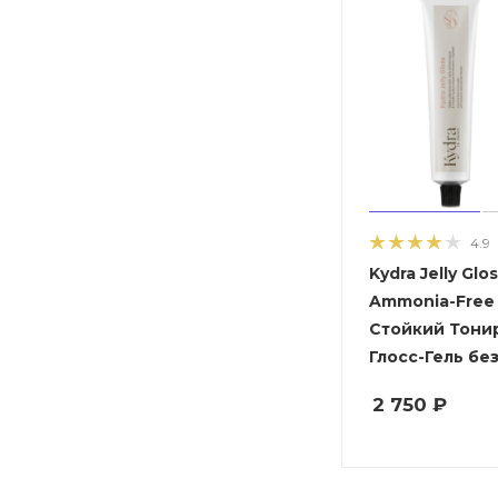
4.9
Kydra Jelly Glo
Ammonia-Free -
Стойкий Тон
Глосс-Гель бе
2 750
₽