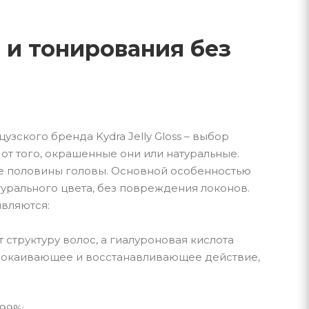
ка и тонирования без
ского бренда Kydra Jelly Gloss – выбор
от того, окрашенные они или натуральные.
е половины головы. Основной особенностью
урального цвета, без повреждения локонов.
являются:
труктуру волос, а гиалуроновая кислота
спокаивающее и восстанавливающее действие,
99%;