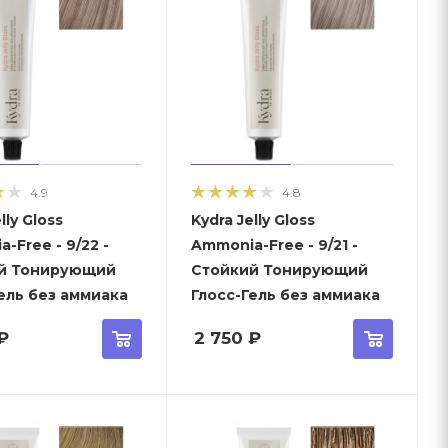
4.9
4.8
lly Gloss
Kydra Jelly Gloss
-Free - 9/22 -
Ammonia-Free - 9/21 -
й Тонирующий
Стойкий Тонирующий
ель без аммиака
Глосс-Гель без аммиака
₽
2 750
₽