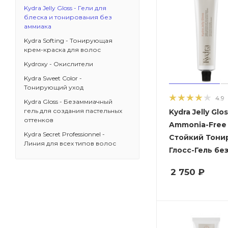
Kydra Jelly Gloss - Гели для
блеска и тонирования без
аммиака
Kydra Softing - Тонирующая
крем-краска для волос
Kydroxy - Окислители
Kydra Sweet Color -
Тонирующий уход
4.9
Kydra Gloss - Безаммиачный
гель для создания пастельных
Kydra Jelly Glo
оттенков
Ammonia-Free -
Kydra Secret Professionnel -
Стойкий Тон
Линия для всех типов волос
Глосс-Гель бе
2 750
₽