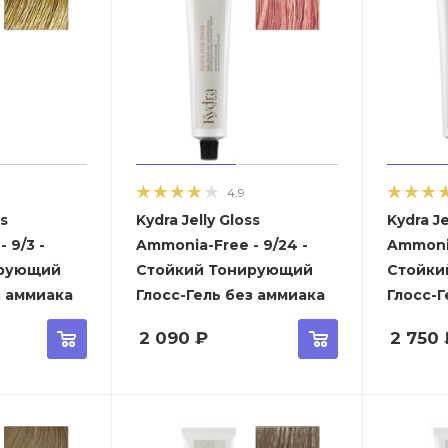
4.9
ss
Kydra Jelly Gloss
Kydra Je
 9/3 -
Ammonia-Free - 9/24 -
Ammonia
ирующий
Стойкий Тонирующий
Стойки
з аммиака
Глосс-Гель без аммиака
Глосс-Г
2 090
₽
2 750