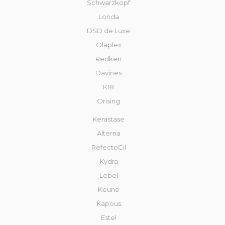
Schwarzkopf
Londa
DSD de Luxe
Olaplex
Redken
Davines
К18
Orising
Kerastase
Alterna
RefectoCil
Kydra
Lebel
Keune
Kapous
Estel