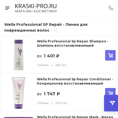
Wella Professional SP Repair - Линия для
поврежденных волос
4
Wella Professional Sp Repair Shampoo -
Шампунь восстанавливающий
1 401
₽
От
Объем
—
250 мл
Wella Professional Sp Repair Conditioner -
Кондиционер восстанавливающий
1 747
₽
От
Объем
—
200 мл
Wella Professional Sp Repair Mask - Маска