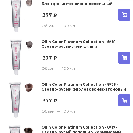
Блондин интенсивно-пепельный
377
₽
Объем
—
100 мл
Ollin Color Platinum Collection - 8/81 -
Светло-русый жемчужный
377
₽
Объем
—
100 мл
Ollin Color Platinum Collection - 8/25 -
Светло-русый фиолетово-махагоновый
377
₽
Объем
—
100 мл
Ollin Color Platinum Collection - 8/17 -
Светло-русый пепельно-коричневый