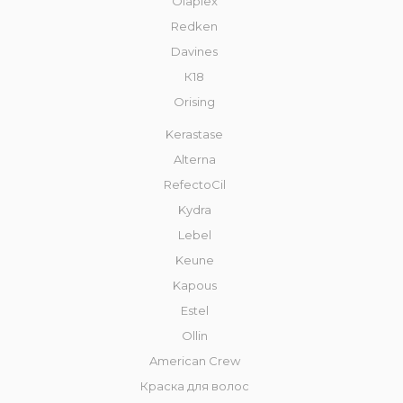
Olaplex
Redken
Davines
К18
Orising
Kerastase
Alterna
RefectoCil
Kydra
Lebel
Keune
Kapous
Estel
Ollin
American Crew
Краска для волос