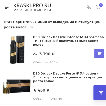
0
DSD Серия №3 - Линия от выпадения и стимуляции
роста волос
10
DSD Dixidox De Luxe Intense № 3.1 Shampoo
- Интенсивный шампунь от выпадения
волос
3 390
₽
От
Объем
—
200 мл
DSD Dixidox DeLuxe Forte № 3.4 Lotion -
Лосьон против выпадения и стимуляции
роста волос
6 450
₽
Объем
—
10*10 мл