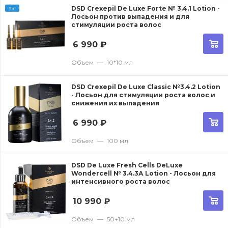
DSD Crexepil De Luxe Forte № 3.4.1 Lotion -
Хит
Лосьон против выпадения и для
стимуляции роста волос
6 990
₽
Объем
—
10*10 мл
DSD Crexepil De Luxe Classic №3.4.2 Lotion
- Лосьон для стимуляции роста волос и
снижения их выпадения
6 990
₽
Объем
—
100 мл
DSD De Luxe Fresh Cells DeLuxe
Wondercell № 3.4.3А Lotion - Лосьон для
интенсивного роста волос
10 990
₽
Объем
—
50+10 мл