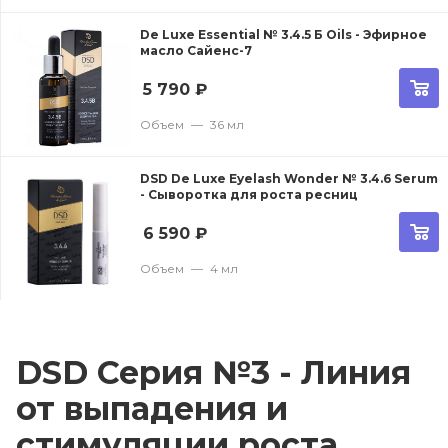
De Luxe Essential № 3.4.5 Б Oils - Эфирное
масло Сайенс-7
5 790
₽
Объем
—
36 мл
DSD De Luxe Eyelash Wonder № 3.4.6 Serum
- Сыворотка для роста ресниц
6 590
₽
Объем
—
4 мл
DSD Серия №3 - Линия
от выпадения и
стимуляции роста