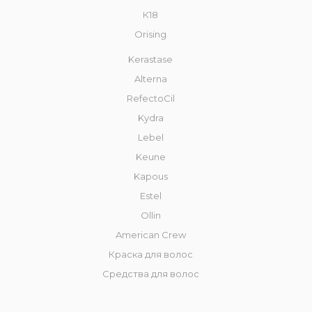
К18
Orising
Kerastase
Alterna
RefectoCil
Kydra
Lebel
Keune
Kapous
Estel
Ollin
American Crew
Краска для волос
Средства для волос