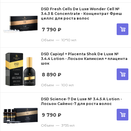
DSD Fresh Cells De Luxe Wonder Cell №
3.4.3 Б Concentrate - Концентрат Фреш
целлс для роста волос
7 790
₽
Объем
—
10*10 мл
DSD Capixyl + Placenta Shok De Luxe №
3.4.4 Lotion - Лосьон Капиксил + плацента
шок
8 890
₽
Объем
—
100 мл
DSD Science-7 De Luxe № 3.4.5 А Lotion -
Лосьон Сайенс-7 для роста волос
9 790
₽
Объем
—
3*35 мл