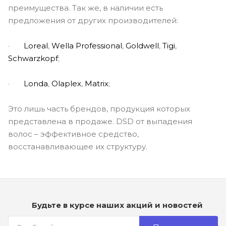
преимущества. Так же, в наличии есть
предложения от других производителей:
·
L
о
real
,
W
е
lla Pr
о
fessional
,
G
о
ldwell
,
Т
igi
,
S
с
hw
а
rzkopf
;
·
L
о
nda
,
Ol
а
plex
,
M
а
trix
;
Это лишь часть брендов, продукция которых
представлена в продаже. DSD от выпадения
волос – эффективное средство,
восстанавливающее их структуру.
Будьте в курсе наших акций и новостей