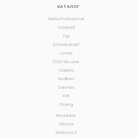
КАТАЛОГ
Wella Professional
Goldwell
Tigi
Schwarzkopf
Londa
DSD de Luxe
Olaplex
Redken
Davines
К18
Orising
Kerastase
Alterna
RefectoCil