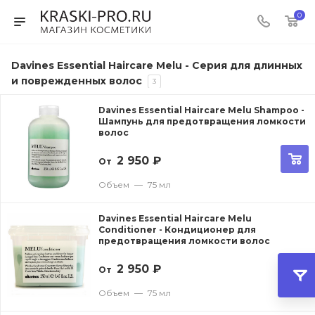
0
Davines Essential Haircare Melu - Серия для длинных
и поврежденных волос
3
Davines Essential Haircare Melu Shampoo -
Шампунь для предотвращения ломкости
волос
2 950
₽
От
Объем
—
75 мл
Davines Essential Haircare Melu
Conditioner - Кондиционер для
предотвращения ломкости волос
2 950
₽
От
Объем
—
75 мл