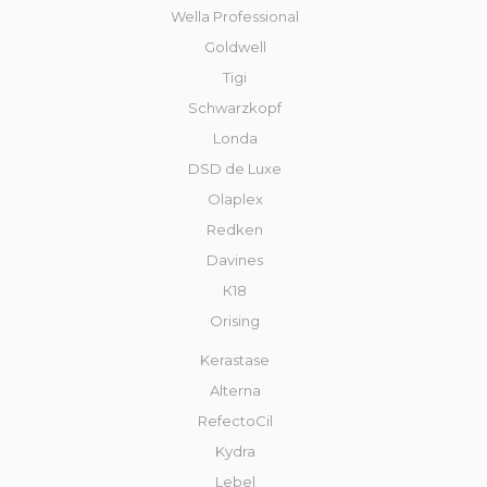
Wella Professional
Goldwell
Tigi
Schwarzkopf
Londa
DSD de Luxe
Olaplex
Redken
Davines
К18
Orising
Kerastase
Alterna
RefectoCil
Kydra
Lebel