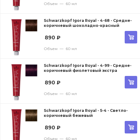
Объем
—
60 мл
Schwarzkopf Igora Royal - 4-68 - Средне-
коричневый шоколадно-красный
890
₽
Объем
—
60 мл
Schwarzkopf Igora Royal - 4-99 - Средне-
коричневый фиолетовый экстра
890
₽
Объем
—
60 мл
Schwarzkopf Igora Royal - 5-4 - Светло-
коричневый бежевый
890
₽
Объем
—
60 мл