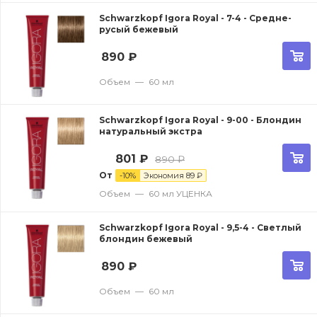
Schwarzkopf Igora Royal - 7-4 - Средне-
русый бежевый
890
₽
Объем
—
60 мл
Schwarzkopf Igora Royal - 9-00 - Блондин
натуральный экстра
801
₽
890
₽
От
-
10
%
Экономия
89
₽
Объем
—
60 мл УЦЕНКА
Schwarzkopf Igora Royal - 9,5-4 - Светлый
блондин бежевый
890
₽
Объем
—
60 мл