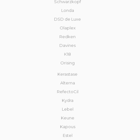
Schwarzkopf
Londa
DSD de Luxe
Olaplex
Redken
Davines
К18
Orising
Kerastase
Alterna
RefectoCil
Kydra
Lebel
Keune
Kapous
Estel