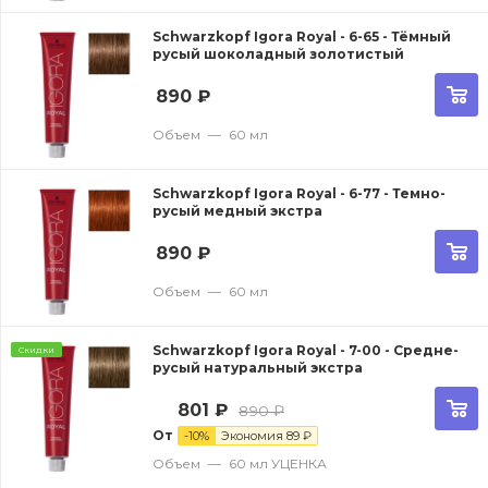
Schwarzkopf Igora Royal - 6-65 - Тёмный
русый шоколадный золотистый
890
₽
Объем
—
60 мл
Schwarzkopf Igora Royal - 6-77 - Темно-
русый медный экстра
890
₽
Объем
—
60 мл
Schwarzkopf Igora Royal - 7-00 - Средне-
Скидки
русый натуральный экстра
801
₽
890
₽
От
-
10
%
Экономия
89
₽
Объем
—
60 мл УЦЕНКА