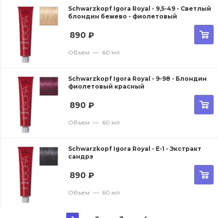
Schwarzkopf Igora Royal - 9,5-49 - Светлый
блондин бежево - фиолетовый
890
₽
Объем
—
60 мл
Schwarzkopf Igora Royal - 9-98 - Блондин
фиолетовый красный
890
₽
Объем
—
60 мл
Schwarzkopf Igora Royal - E-1 - Экстракт
сандрэ
890
₽
Объем
—
60 мл