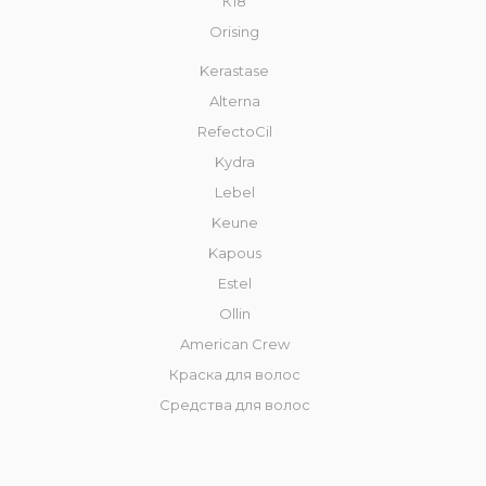
К18
Orising
Kerastase
Alterna
RefectoCil
Kydra
Lebel
Keune
Kapous
Estel
Ollin
American Crew
Краска для волос
Средства для волос