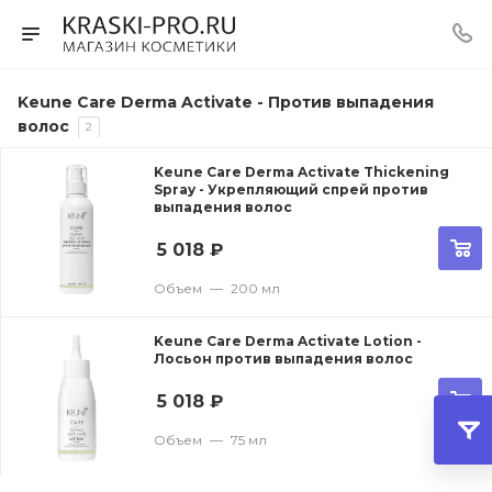
Keune Care Derma Activate - Против выпадения
волос
2
Keune Care Derma Activate Thickening
Spray - Укрепляющий спрей против
выпадения волос
5 018
₽
Объем
—
200 мл
Keune Care Derma Activate Lotion -
Лосьон против выпадения волос
5 018
₽
Объем
—
75 мл