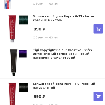
Объем
—
60 мл
Schwarzkopf Igora Royal - 0-33 - Анти-
красный микстон
890
₽
Объем
—
60 мл
Tigi Copyright Сolour Creative - 33/22 -
Интенсивный темно-коричневый
насыщенно-фиолетовый
Schwarzkopf Igora Royal - 1-0 - Черный
натуральный
890
₽
Объем
—
60 мл