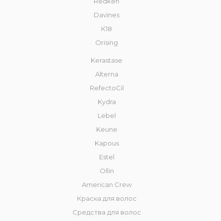
Redken
Davines
К18
Orising
Kerastase
Alterna
RefectoCil
Kydra
Lebel
Keune
Kapous
Estel
Ollin
American Crew
Краска для волос
Средства для волос