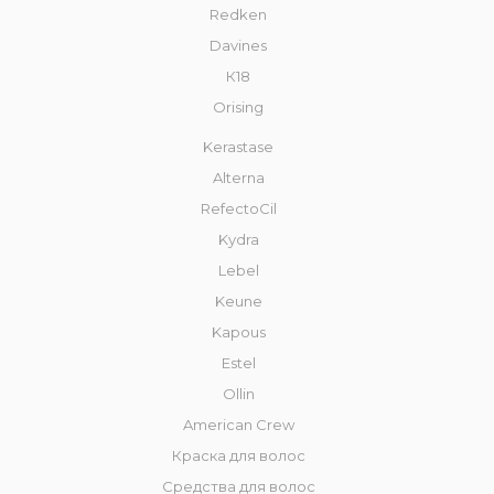
Redken
Davines
К18
Orising
Kerastase
Alterna
RefectoCil
Kydra
Lebel
Keune
Kapous
Estel
Ollin
American Crew
Краска для волос
Средства для волос