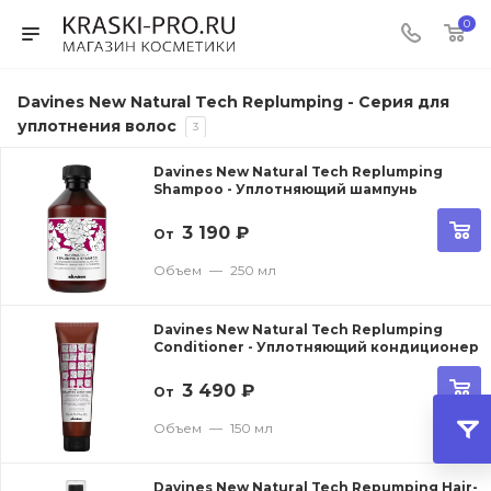
0
Davines New Natural Tech Replumping - Серия для
уплотнения волос
3
Davines New Natural Tech Replumping
Shampoo - Уплотняющий шампунь
3 190
₽
От
Объем
—
250 мл
Davines New Natural Tech Replumping
Conditioner - Уплотняющий кондиционер
3 490
₽
От
Объем
—
150 мл
Davines New Natural Tech Repumping Hair-