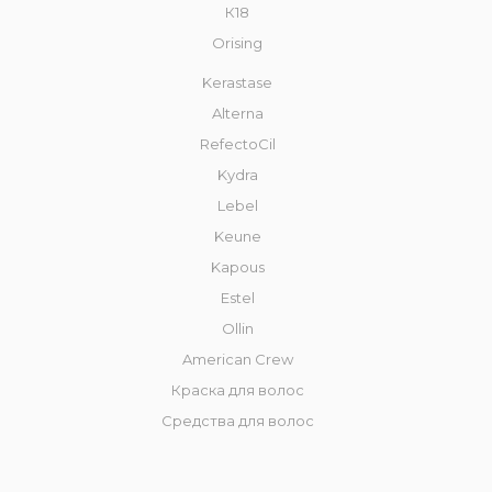
К18
Orising
Kerastase
Alterna
RefectoCil
Kydra
Lebel
Keune
Kapous
Estel
Ollin
American Crew
Краска для волос
Средства для волос