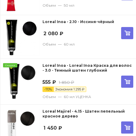
Объем
—
50 мл
Loreal Inoa - 2.10 - Иссиня-чёрный
2 080
₽
Объем
—
60 мл
Loreal Inoa - Loreal Inoa Краска для волос
Скидки
- 3.0 - Темный шатен глубокий
555
₽
1 850
₽
-
70
%
Экономия
1 295
₽
Объем
—
60 мл УЦЕНКА
Loreal Majirel - 4.15 - Шатен пепельный
красное дерево
1 450
₽