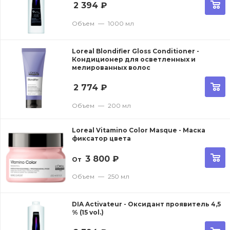
2 394
₽
Объем
—
1000 мл
Loreal Blondifier Gloss Conditioner -
Кондиционер для осветленных и
мелированных волос
2 774
₽
Объем
—
200 мл
Loreal Vitamino Color Masque - Маска
фиксатор цвета
3 800
₽
От
Объем
—
250 мл
DIA Activateur - Оксидант проявитель 4,5
% (15 vol.)