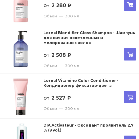
2 280
₽
От
Объем
—
300 мл
Loreal Blondifier Gloss Shampoo - Шампунь
для сияния осветленных и
мелированных волос
2 508
₽
От
Объем
—
300 мл
Loreal Vitamino Color Conditioner -
Кондиционер фиксатор-цвета
2 527
₽
От
Объем
—
200 мл
DIA Activateur - Оксидант проявитель 2,7
% (9 vol.)