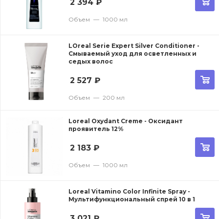
2 394
₽
Объем
—
1000 мл
LOreal Serie Expert Silver Conditioner -
Смываемый уход для осветленных и
седых волос
2 527
₽
Объем
—
200 мл
Loreal Oxydant Creme - Оксидант
проявитель 12%
2 183
₽
Объем
—
1000 мл
Loreal Vitamino Color Infinite Spray -
Мультифункциональный спрей 10 в 1
3 021
₽