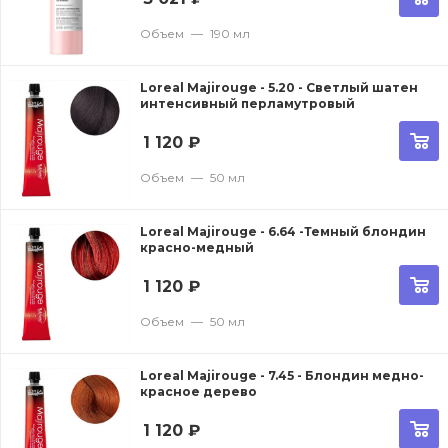
Объем
—
190 мл
Loreal Majirouge - 5.20 - Светлый шатен
интенсивный перламутровый
1 120
₽
Объем
—
50 мл
Loreal Majirouge - 6.64 -Темный блондин
красно-медный
1 120
₽
Объем
—
50 мл
Loreal Majirouge - 7.45 - Блондин медно-
красное дерево
1 120
₽