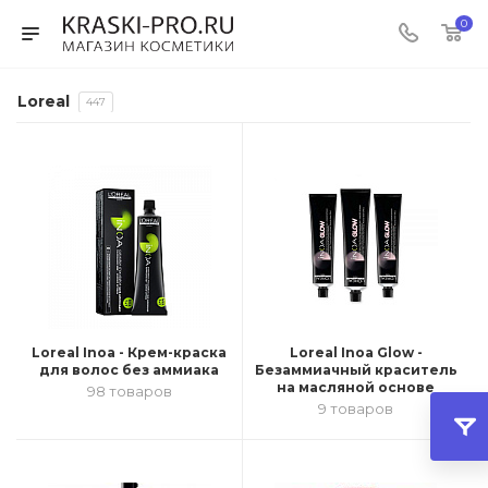
0
Loreal
447
Loreal Inoa - Крем-краска
Loreal Inoa Glow -
для волос без аммиака
Безаммиачный краситель
на масляной основе
98 товаров
9 товаров