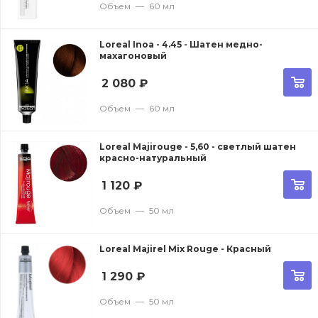
Объем
—
60 мл
Loreal Inoa - 4.45 - Шатен медно-
махагоновый
2 080
₽
Объем
—
60 мл
Loreal Majirouge - 5,60 - светлый шатен
красно-натуральный
1 120
₽
Объем
—
50 мл
Loreal Majirel Mix Rouge - Красный
1 290
₽
Объем
—
50 мл