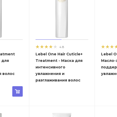
4.8
eatment
Lebel One Hair Cuticle+
Lebel O
а для
Treatment - Маска для
Масло-
интенсивного
поддер
я волос
увлажнения и
увлажн
разглаживания волос