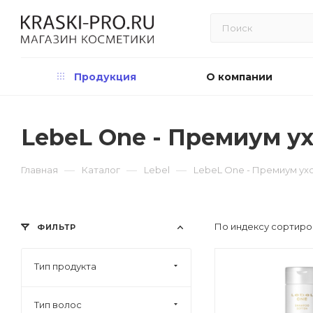
Продукция
О компании
LebeL One - Премиум у
—
—
—
Главная
Каталог
Lebel
LebeL One - Премиум ух
По индексу сортиро
ФИЛЬТР
Тип продукта
Тип волос