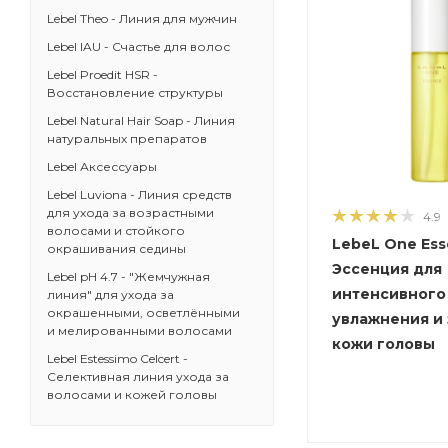
Lebel Theo - Линия для мужчин
Lebel IAU - Счастье для волос
Lebel Proedit HSR -
Восстановление структуры
Lebel Natural Hair Soap - Линия
натуральных препаратов
Lebel Аксессуары
Lebel Luviona - Линия средств
для ухода за возрастными
4.9
волосами и стойкого
LebeL One Ess
окрашивания седины
Эссенция для
Lebel pH 4.7 - "Жемчужная
интенсивного
линия" для ухода за
окрашенными, осветлёнными
увлажнения и
и мелированными волосами
кожи головы
Lebel Estessimo Celcert -
Селективная линия ухода за
волосами и кожей головы