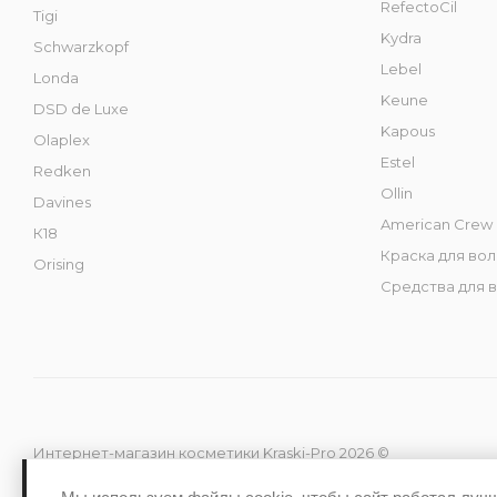
RefectoCil
Tigi
Kydra
Schwarzkopf
Lebel
Londa
Keune
DSD de Luxe
Kapous
Olaplex
Estel
Redken
Ollin
Davines
American Crew
К18
Краска для во
Orising
Средства для 
Интернет-магазин косметики Kraski-Pro 2026 ©