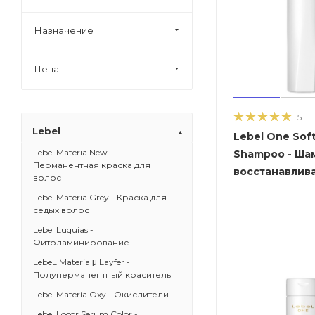
Назначение
Цена
5
Lebel
Lebel One Sof
Lebel Materia New -
Shampoo - Ша
Перманентная краска для
восстанавли
волос
Lebel Materia Grey - Краска для
седых волос
Lebel Luquias -
Фитоламинирование
LebeL Materia μ Layfer -
Полуперманентный краситель
Lebel Materia Oxy - Окислители
Lebel Locor Serum Color -