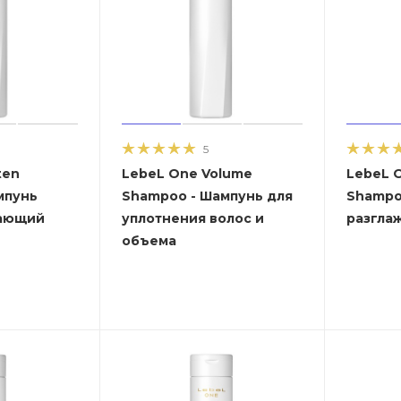
5
ten
LebeL One Volume
LebeL 
мпунь
Shampoo - Шампунь для
Shampoo - Шам
вающий
уплотнения волос и
разгла
объема