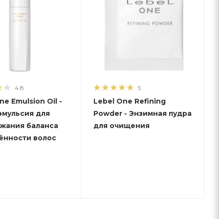
4.8
5
ne Emulsion Oil -
Lebel One Refining
эмульсия для
Powder - Энзимная пудра
жания баланса
для очищения
ённости волос