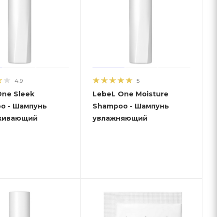
4.9
5
One Sleek
LebeL One Moisture
пунь
Shampoo - Шампунь
живающий
увлажняющий