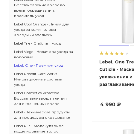
Восстановление волос во
время окрашивания.
Краситель-уход
Lebel Cool Orange - Линия для
ухода за кожи головы
Холодный апельсин
Lebel Trie - Стайлинг уход
Lebel Viege - Новая эра ухода за
5
волосами
LebeL One Tr
LebeL One - Премиум уход
Cuticle - Маск
Lebel Proedit Care Works -
увлажнения и
Инновационные системы
разглаживани
ухода
Lebel Cosmetics Proscenia -
Восстанавливающая линия
4 990
₽
для окрашенных волос
Lebel - Технические продукты
для процедуры окрашивания
Lebel Plia - Молекулярное
моделирование волос