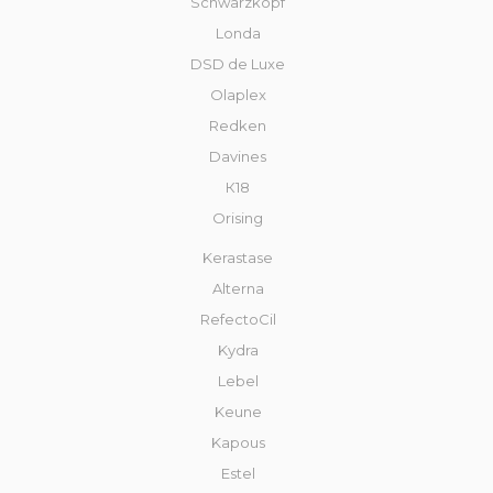
Schwarzkopf
Londa
DSD de Luxe
Olaplex
Redken
Davines
К18
Orising
Kerastase
Alterna
RefectoCil
Kydra
Lebel
Keune
Kapous
Estel