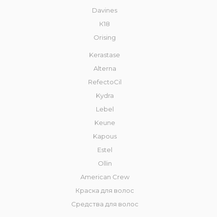
Davines
К18
Orising
Kerastase
Alterna
RefectoCil
Kydra
Lebel
Keune
Kapous
Estel
Ollin
American Crew
Краска для волос
Средства для волос