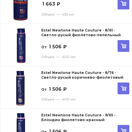
1 663
₽
Объем
—
435 мл
Estel Newtone Haute Couture - 8/61 -
Светло-русый фиолетово-пепельный
1 506
₽
От
Объем
—
400 мл
Estel Newtone Haute Couture - 8/76 -
Светло-русый коричнево-фиолетовый
1 506
₽
От
Объем
—
400 мл
Estel Newtone Haute Couture - 9/65 -
Блондин фиолетово-красный
1 506
₽
От