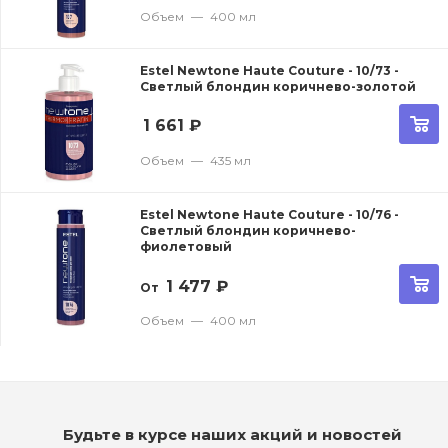
Объем
—
400 мл
Estel Newtone Haute Couture - 10/73 -
Светлый блондин коричнево-золотой
1 661
₽
Объем
—
435 мл
Estel Newtone Haute Couture - 10/76 -
Светлый блондин коричнево-
фиолетовый
1 477
₽
От
Объем
—
400 мл
Будьте в курсе наших акций и новостей