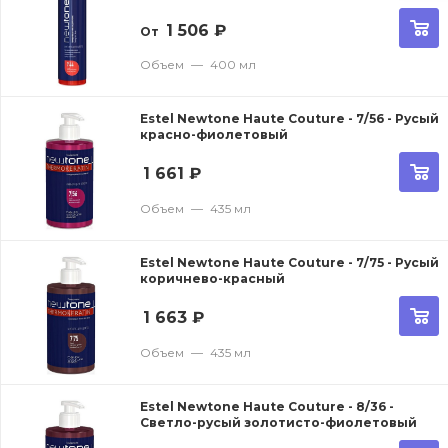
1 506
₽
От
Объем
—
400 мл
Estel Newtone Haute Couture - 7/56 - Русый
красно-фиолетовый
1 661
₽
Объем
—
435 мл
Estel Newtone Haute Couture - 7/75 - Русый
коричнево-красный
1 663
₽
Объем
—
435 мл
Estel Newtone Haute Couture - 8/36 -
Светло-русый золотисто-фиолетовый