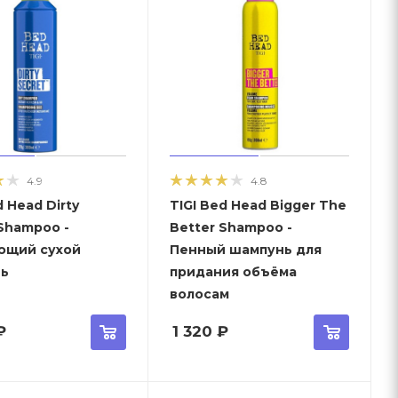
4.9
4.8
d Head Dirty
TIGI Bed Head Bigger The
Shampoo -
Better Shampoo -
щий сухой
Пенный шампунь для
ь
придания объёма
волосам
₽
1 320
₽