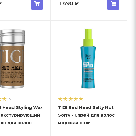
₽
1 490
₽
5
5
d Head Styling Wax
TIGI Bed Head Salty Not
- Текстурирующий
Sorry - Cпрей для волос
аш для волос
морская соль