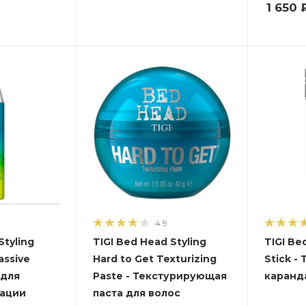
1 650
4.9
Styling
TIGI Bed Head Styling
TIGI Be
assive
Hard to Get Texturizing
Stick 
 для
Paste - Текстурирующая
каранд
сации
паста для волос