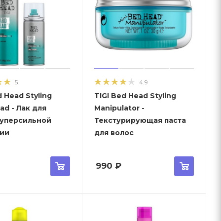
5
4.9
d Head Styling
TIGI Bed Head Styling
ad - Лак для
Manipulator -
суперсильной
Текстурирующая паста
ии
для волос
990
₽