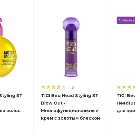
Совету
4.8
Styling ST
TIGI Bed Head Styling ST
TIGI Be
Blow Out -
Headrus
ля волос
Многофункциональный
для пр
крем с золотым блеском