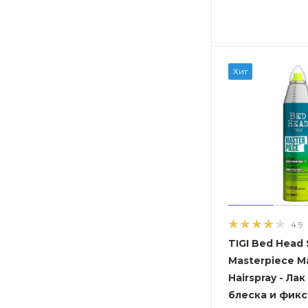
Хит
4.9
TIGI Bed Head 
Masterpiece M
Hairspray - Лак
блеска и фик