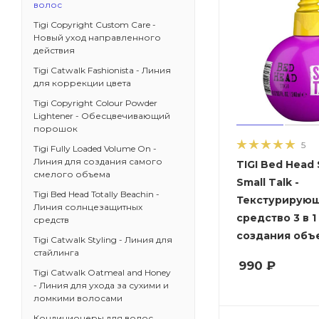
волос
Tigi Copyright Custom Care -
Новый уход направленного
действия
Tigi Catwalk Fashionista - Линия
для коррекции цвета
Tigi Copyright Colour Powder
Lightener - Обесцвечивающий
порошок
5
Tigi Fully Loaded Volume On -
Линия для создания самого
TIGI Bed Head 
смелого объема
Small Talk -
Tigi Bed Head Totally Beachin -
Текстурирую
Линия солнцезащитных
средство 3 в 1
средств
создания объ
Tigi Catwalk Styling - Линия для
стайлинга
990
₽
Tigi Catwalk Oatmeal and Honey
- Линия для ухода за сухими и
ломкими волосами
Кондиционеры для волос