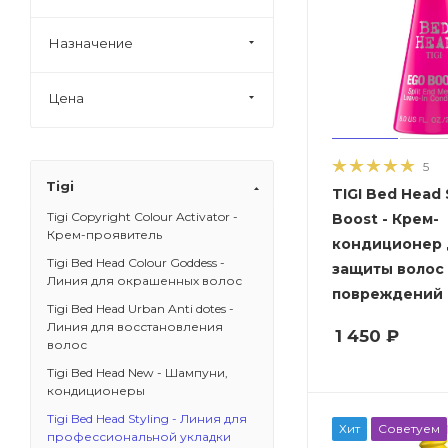
Назначение
Цена
5
Tigi
TIGI Bed Head Sty
Tigi Copyright Colour Activator -
Boost - Крем-
Крем-проявитель
кондиционер 
Tigi Bed Head Colour Goddess -
защиты волос
Линия для окрашенных волос
повреждений 
Tigi Bed Head Urban Anti dotes -
Линия для восстановления
1 450
₽
волос
Tigi Bed Head New - Шампуни,
кондиционеры
Tigi Bed Head Styling - Линия для
Хит
Советуем
профессиональной укладки