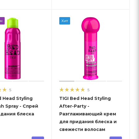
ем
Хит
5
5
d Head Styling
TIGI Bed Head Styling
h Spray - Спрей
After-Party -
идания блеска
Разглаживающий крем
для придания блеска и
свежести волосам