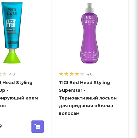
4.8
4.8
d Head Styling
TIGI Bed Head Styling
Up -
Superstar -
рирующий крем
Термоактивный лосьон
лос
для придания объема
волосам
₽