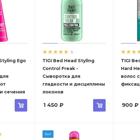
5
ling Ego
TIGI Bed Head Styling
TIGI Be
Control Freak -
Hard He
для
Сыворотка для
волос 
 от
гладкости и дисциплины
фиксац
и сечения
локонов
1 450
₽
900
₽
Хит