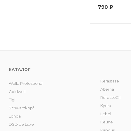
790
₽
КАТАЛОГ
Kerastase
Wella Professional
Alterna
Goldwell
RefectoCil
Tigi
Kydra
Schwarzkopf
Lebel
Londa
Keune
DSD de Luxe
Kapous