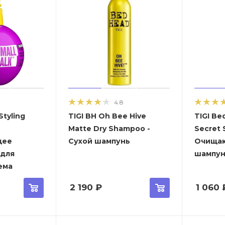
4.8
Styling
TIGI BH Oh Bee Hive
TIGI Be
Matte Dry Shampoo -
Secret 
щее
Сухой шампунь
Очищаю
 для
шампун
ема
2 190
₽
1 060