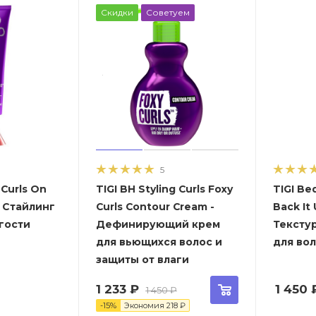
Скидки
Советуем
5
 Curls On
TIGI BH Styling Curls Foxy
TIGI Be
 Стайлинг
Curls Contour Cream -
Back It 
гости
Дефинирующий крем
Тексту
для вьющихся волос и
для во
защиты от влаги
1 233
₽
1 450
1 450
₽
-
15
%
Экономия
218
₽