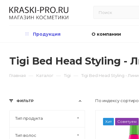
Продукция
О компании
Tigi Bed Head Styling 
—
—
—
Главная
Каталог
Tigi
Tigi Bed Head Styling - Л
По индексу сортиро
ФИЛЬТР
Тип продукта
Хит
Советуем
Тип волос