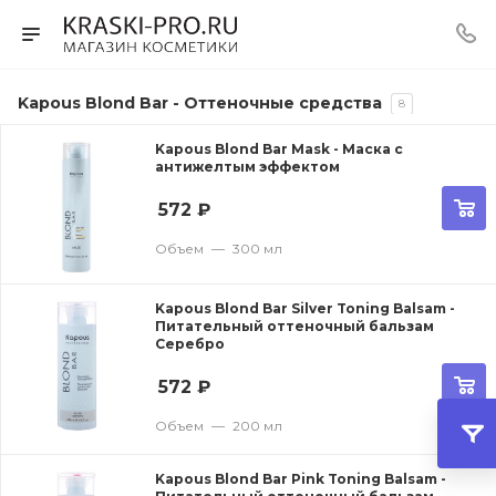
Kapous Blond Bar - Оттеночные средства
8
Kapous Blond Bar Mask - Маска с
антижелтым эффектом
572
₽
Объем
—
300 мл
Kapous Blond Bar Silver Toning Balsam -
Питательный оттеночный бальзам
Серебро
572
₽
Объем
—
200 мл
Kapous Blond Bar Pink Toning Balsam -