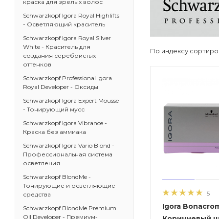
краска для зрелых волос
Schwarzkopf Igora Royal Highlifts
- Осветляющий краситель
Schwarzkopf Igora Royal Silver
White - Краситель для
По индексу сортиро
создания серебристых
оттенков
Schwarzkopf Professional Igora
Royal Developer - Оксиды
Schwarzkopf Igora Expert Mousse
- Тонирующий мусс
Schwarzkopf Igora Vibrance -
Краска без аммиака
Schwarzkopf Igora Vario Blond -
Профессиональная система
осветления
Schwarzkopf BlondMe -
Тонирующие и осветляющие
5
средства
Igora Bonacrom
Schwarzkopf BlondMe Premium
Oil Developer - Премиум-
Коричневый ц