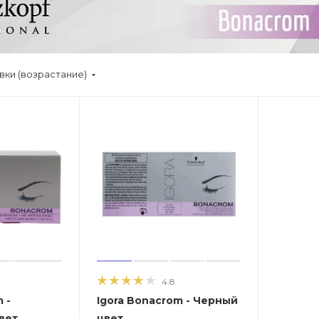
вки (возрастание)
4.8
 -
Igora Bonacrom - Черный
вет
цвет