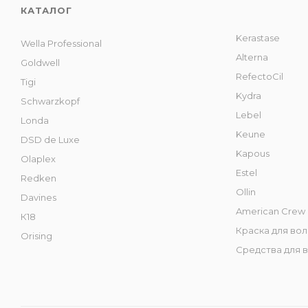
КАТАЛОГ
Kerastase
Wella Professional
Alterna
Goldwell
RefectoCil
Tigi
Kydra
Schwarzkopf
Lebel
Londa
Keune
DSD de Luxe
Kapous
Olaplex
Estel
Redken
Ollin
Davines
American Crew
К18
Краска для во
Orising
Средства для 