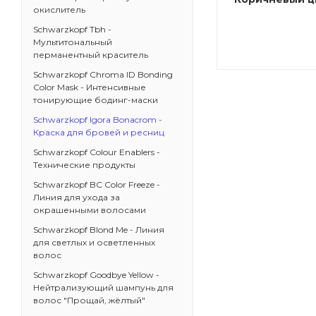
окислитель
Schwarzkopf Tbh -
Мультитональный
перманентный краситель
Schwarzkopf Chroma ID Bonding
Color Mask - Интенсивные
тонирующие бодинг-маски
Schwarzkopf Igora Bonacrom -
Краска для бровей и ресниц
Schwarzkopf Colour Enablers -
Технические продукты
Schwarzkopf BC Color Freeze -
Линия для ухода за
окрашенными волосами
Schwarzkopf Blond Me - Линия
для светлых и осветленных
волос
Schwarzkopf Goodbye Yellow -
Нейтрализующий шампунь для
волос "Прощай, жёлтый"