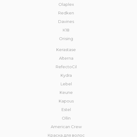
Olaplex
Redken
Davines
К18
Orising
Kerastase
Alterna
RefectoCil
Kydra
Lebel
Keune
Kapous
Estel
Ollin
American Crew
Краска для волос