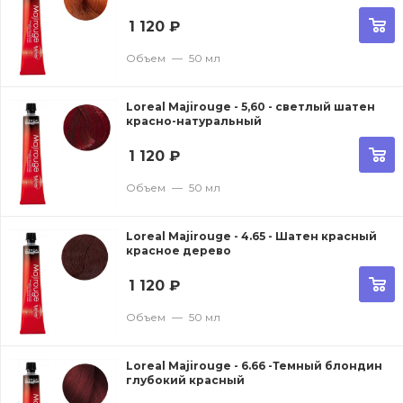
1 120
₽
Объем
—
50 мл
Loreal Majirouge - 5,60 - светлый шатен
красно-натуральный
1 120
₽
Объем
—
50 мл
Loreal Majirouge - 4.65 - Шатен красный
красное дерево
1 120
₽
Объем
—
50 мл
Loreal Majirouge - 6.66 -Темный блондин
глубокий красный