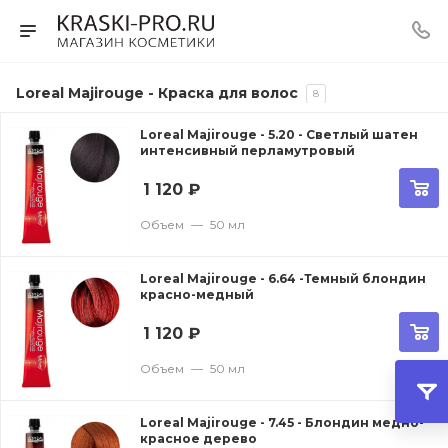
Loreal Majirouge - Краска для волос
8
Loreal Majirouge - 5.20 - Светлый шатен
интенсивный перламутровый
1 120
₽
Объем
—
50 мл
Loreal Majirouge - 6.64 -Темный блондин
красно-медный
1 120
₽
Объем
—
50 мл
Loreal Majirouge - 7.45 - Блондин медно-
красное дерево