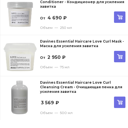
Conditioner - Кондиционер для усиления
завитка
4 690
₽
От
Объем
—
250 мл
Davines Essential Haircare Love Curl Mask -
Маска для усиления завитка
2 950
₽
От
Объем
—
75 мл
Davines Essential Haircare Love Curl
Cleansing Cream - Очищающая пенка для
усиления завитка
3 569
₽
Объем
—
500 мл