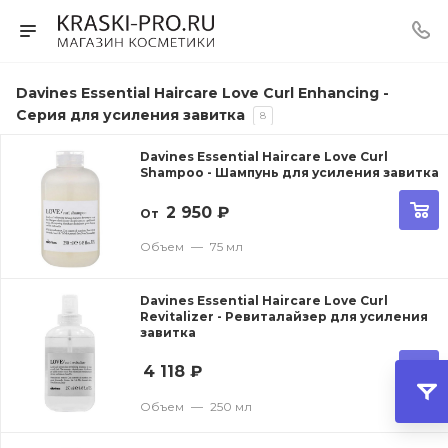
Davines Essential Haircare Love Curl Enhancing -
Серия для усиления завитка
8
Davines Essential Haircare Love Curl
Shampoo - Шампунь для усиления завитка
2 950
₽
От
Объем
—
75 мл
Davines Essential Haircare Love Curl
Revitalizer - Ревиталайзер для усиления
завитка
4 118
₽
Объем
—
250 мл