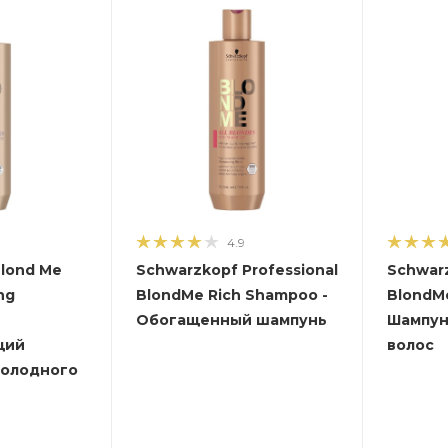
4.9
lond Me
Schwarzkopf Professional
Schwarz
ng
BlondMe Rich Shampoo -
BlondMe
Обогащенный шампунь
Шампун
щий
волос
холодного