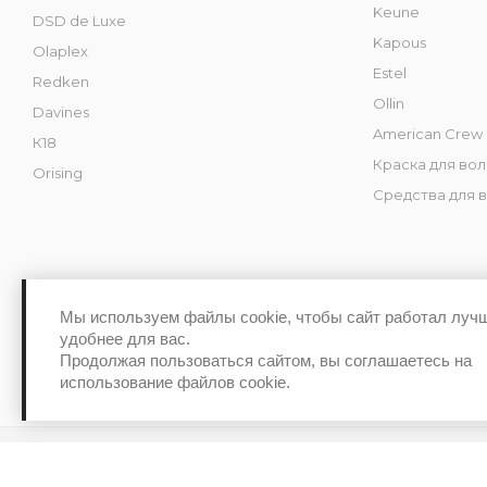
Keune
DSD de Luxe
Kapous
Olaplex
Estel
Redken
Ollin
Davines
American Crew
К18
Краска для во
Orising
Средства для 
Мы используем файлы cookie, чтобы сайт работал луч
удобнее для вас.
Интернет-магазин косметики Kraski-Pro 2026 ©
Продолжая пользоваться сайтом, вы соглашаетесь на
использование файлов cookie.
Обработка персональных данных
Политика конфиденциальност