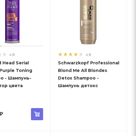
4.8
4.8
d Head Serial
Schwarzkopf Professional
Purple Toning
Blond Me All Blondes
унь-
Detox Shampoo -
тор цвета
Шампунь детокс
₽