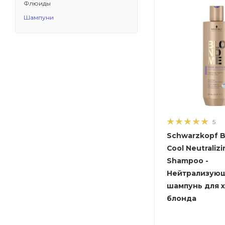
Флюиды
Шампуни
5
Schwarzkopf B
Cool Neutralizi
Shampoo -
Нейтрализую
шампунь для 
блонда