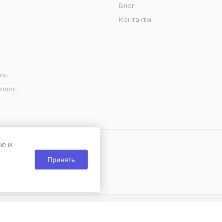
Блог
Контакты
лос
волос
ше и
Принять
и