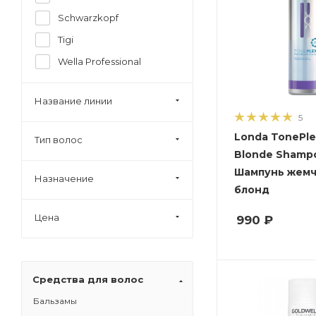
Schwarzkopf
Tigi
Wella Professional
Название линии
5
Londa TonePle
Тип волос
Blonde Shampo
Шампунь жем
Назначение
блонд
Цена
990
₽
Средства для волос
Бальзамы