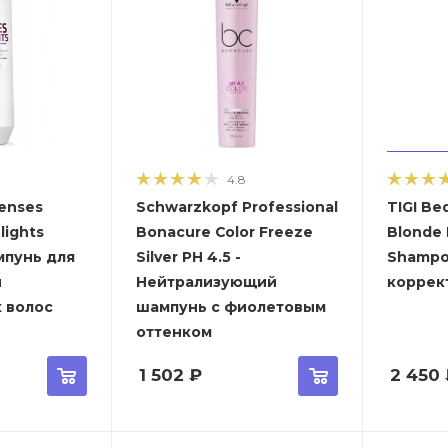
4.8
senses
Schwarzkopf Professional
TIGI Be
lights
Bonacure Color Freeze
Blonde 
мпунь для
Silver PH 4.5 -
Shampoo - Шамп
и
Нейтрализующий
коррек
 волос
шампунь с фиолетовым
оттенком
1 502
₽
2 450