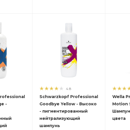
4.8
rofessional
Schwarzkopf Professional
Wella P
e -
Goodbye Yellow - Высоко
Motion 
- пигментированный
Шампун
анный
нейтрализующий
цвета
щий
шампунь