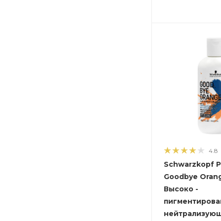
4.8
Schwarzkopf P
Goodbye Orang
Высоко -
пигментиров
нейтрализую