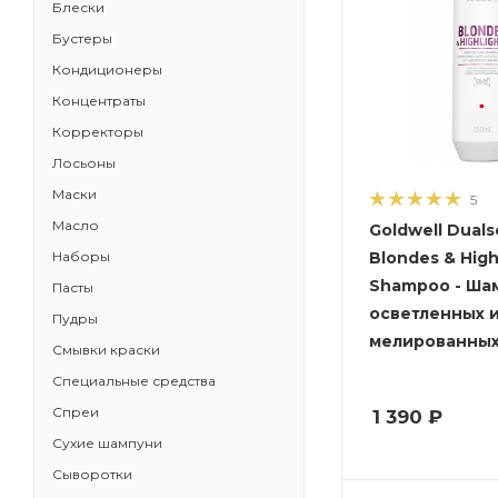
Блески
Бустеры
Кондиционеры
Концентраты
Корректоры
Лосьоны
Маски
5
Масло
Goldwell Dual
Blondes & High
Наборы
Shampoo - Ша
Пасты
осветленных 
Пудры
мелированных
Смывки краски
Специальные средства
Спреи
1 390
₽
Сухие шампуни
Сыворотки