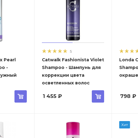
5
x Pearl
Catwalk Fashionista Violet
Londa C
o -
Shampoo - Шампунь для
Shampo
чужный
коррекции цвета
окраше
осветленных волос
1 455
₽
798
₽
Хит