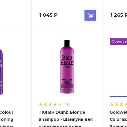
1 045
₽
1 265
Совету
4.9
Colour
TIGI BH Dumb Blonde
Goldwel
Toning
Shampoo - Шампунь для
Color E
осветленных волос
Shampo