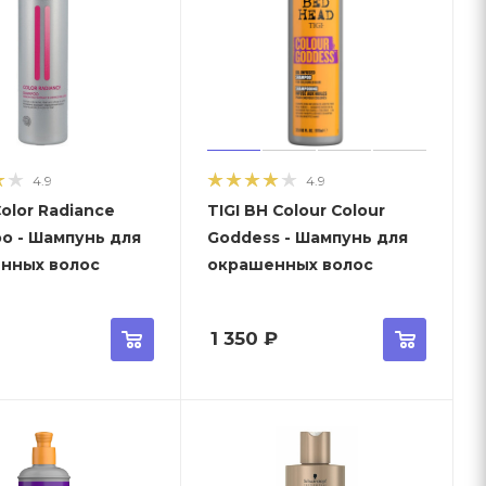
4.9
4.9
olor Radiance
TIGI BH Colour Colour
o - Шампунь для
Goddess - Шампунь для
нных волос
окрашенных волос
1 350
₽