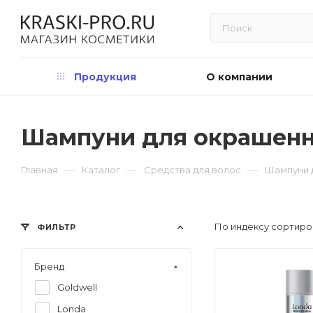
Продукция
О компании
Шампуни для окрашенн
—
—
—
Главная
Каталог
Средства для волос
Шампуни 
По индексу сортиро
ФИЛЬТР
Бренд
Goldwell
Londa