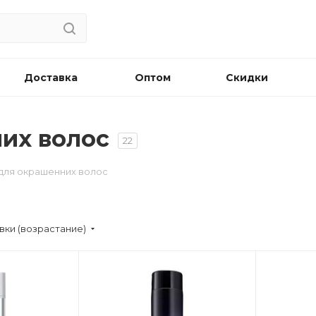
Доставка
Оптом
Скидки
их волос
22
для окрашенних волос
вки (возрастание)