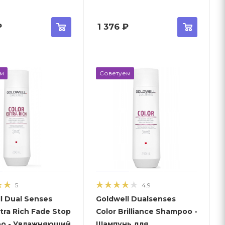
₽
1 376
₽
ем
Советуем
5
4.9
l Dual Senses
Goldwell Dualsenses
xtra Rich Fade Stop
Color Brilliance Shampoo -
o - Увлажняющий
Шампунь для