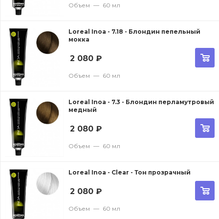
Объем
—
60 мл
Loreal Inoa - 7.18 - Блондин пепельный
мокка
2 080
₽
Объем
—
60 мл
Loreal Inoa - 7.3 - Блондин перламутровый
медный
2 080
₽
Объем
—
60 мл
Loreal Inoa - Clear - Тон прозрачный
2 080
₽
Объем
—
60 мл