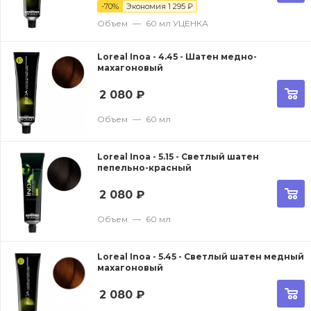
-
70
%
Экономия
1 295
₽
Объем
—
60 мл УЦЕНКА
Loreal Inoa - 4.45 - Шатен медно-
махагоновый
2 080
₽
Объем
—
60 мл
Loreal Inoa - 5.15 - Светлый шатен
пепельно-красный
2 080
₽
Объем
—
60 мл
Loreal Inoa - 5.45 - Светлый шатен медный
махагоновый
2 080
₽