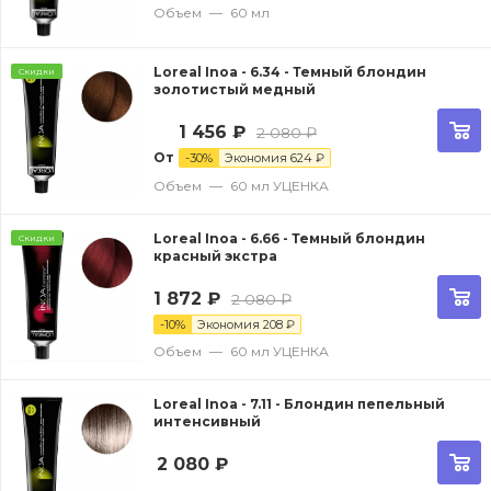
Объем
—
60 мл
Loreal Inoa - 6.34 - Темный блондин
Скидки
золотистый медный
1 456
₽
2 080
₽
От
-
30
%
Экономия
624
₽
Объем
—
60 мл УЦЕНКА
Loreal Inoa - 6.66 - Темный блондин
Скидки
красный экстра
1 872
₽
2 080
₽
-
10
%
Экономия
208
₽
Объем
—
60 мл УЦЕНКА
Loreal Inoa - 7.11 - Блондин пепельный
интенсивный
2 080
₽