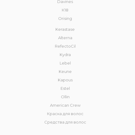
Davines
К18
Orising
Kerastase
Alterna
RefectoCil
Kydra
Lebel
Keune
Kapous
Estel
Ollin
American Crew
Краска для волос
Средства для волос