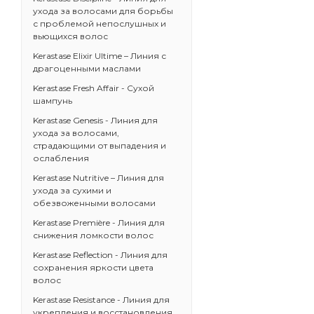
ухода за волосами для борьбы
с проблемой непослушных и
вьющихся волос
Kerastase Elixir Ultime – Линия с
драгоценными маслами
Kerastase Fresh Affair - Сухой
шампунь
Kerastase Genesis - Линия для
ухода за волосами,
страдающими от выпадения и
ослабления
Kerastase Nutritive – Линия для
ухода за сухими и
обезвоженными волосами
Kerastase Première - Линия для
снижения ломкости волос
Kerastase Reflection - Линия для
сохранения яркости цвета
волос
Kerastase Resistance - Линия для
укрепления и восстановления