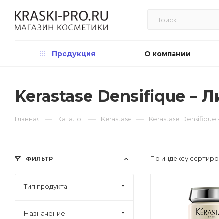
Продукция
О компании
Kerastase Densifique –
—
—
—
Главная
Каталог
Kerastase
Kerastase Densifique
По индексу сортиро
ФИЛЬТР
Тип продукта
Назначение