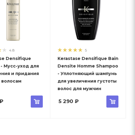
4.8
5
se Densifique
Kerastase Densifique Bain
- Мусс-уход для
Densite Homme Shampoo
ения и придания
- Уплотняющий шампунь
 волосам
для увеличения густоты
волос для мужчин
₽
5 290
₽