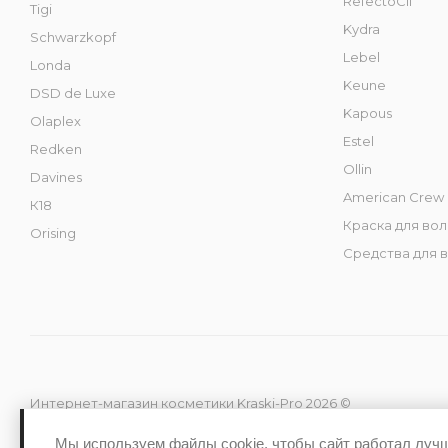
RefectoCil
Tigi
Kydra
Schwarzkopf
Lebel
Londa
Keune
DSD de Luxe
Kapous
Olaplex
Estel
Redken
Ollin
Davines
American Crew
К18
Краска для во
Orising
Средства для 
Интернет-магазин косметики Kraski-Pro 2026 ©
Мы используем файлы cookie, чтобы сайт работал луч