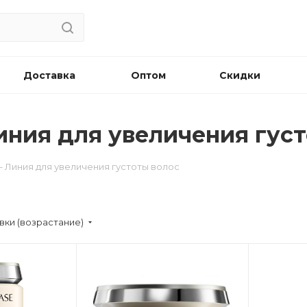
Доставка
Оптом
Скидки
 Линия для увеличения гус
 – Линия для увеличения густоты волос
вки (возрастание)