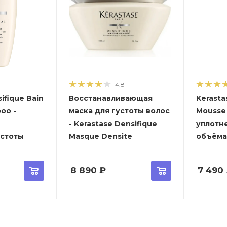
4.8
ifique Bain
Восстанавливающая
Kerasta
oo -
маска для густоты волос
Mousse 
- Kerastase Densifique
уплотн
устоты
Masque Densite
объёма
8 890
₽
7 490