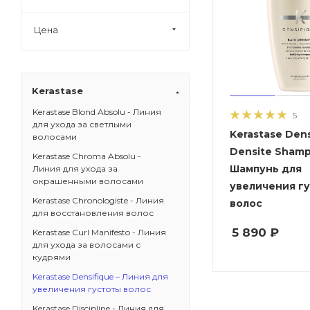
Цена
Kerastase
Kerastase Blond Absolu - Линия
5
для ухода за светлыми
Kerastase Dens
волосами
Densite Shamp
Kerastase Chroma Absolu -
Шампунь для
Линия для ухода за
окрашенными волосами
увеличения г
Kerastase Chronologiste - Линия
волос
для восстановления волос
5 890
₽
Kerastase Curl Manifesto - Линия
для ухода за волосами с
кудрями
Kerastase Densifique – Линия для
увеличения густоты волос
Kerastase Discipline - Линия для