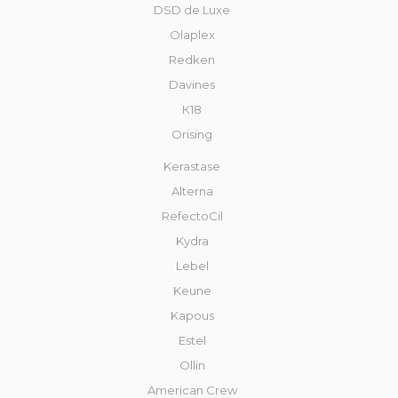
DSD de Luxe
Olaplex
Redken
Davines
К18
Orising
Kerastase
Alterna
RefectoCil
Kydra
Lebel
Keune
Kapous
Estel
Ollin
American Crew