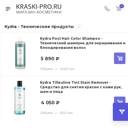
0
Kydra - Технические продукты
2
Kydra Post Hair Color Shampoo -
Технический шампунь для окрашивания и
блондирования волос
5 890
₽
Объем
—
1000 мл
Kydra Tilleuline Tint Stain Remover -
Средство для снятия краски с кожи рук,
шеи и лица
4 050
₽
Объем
—
500 мл