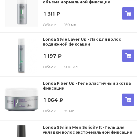
объема нормальной фиксации
1 311
₽
Объем
—
150 мл
Londa Style Layer Up - Лак для волос
подвижной фиксации
1 197
₽
Объем
—
500 мл
Londa Fiber Up - Гель эластичный экстра
фиксации
1 064
₽
Объем
—
75 мл
Londa Styling Men Solidify It - Гель для
укладки волос экстремальной фиксации