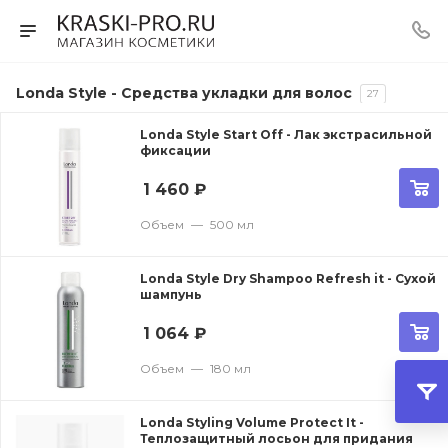
Londa Style - Cредства укладки для волос
27
Londa Style Start Off - Лак экстрасильной
фиксации
1 460
₽
Объем
—
500 мл
Londa Style Dry Shampoo Refresh it - Сухой
шампунь
1 064
₽
Объем
—
180 мл
Londa Styling Volume Protect It -
Теплозащитный лосьон для придания