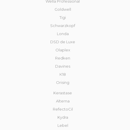
Wella Professional
Goldwell
Tigi
Schwarzkopf
Londa
DSD de Luxe
Olaplex
Redken
Davines
К18
Orising
Kerastase
Alterna
RefectoCil
Kydra
Lebel