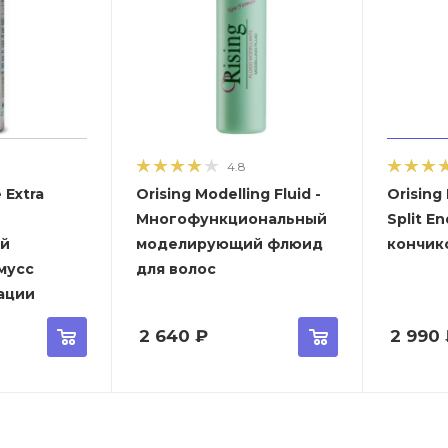
4.8
 Extra
Orising Modelling Fluid -
Orising 
Многофункциональный
Split E
ый
моделирующий флюид
кончик
мусс
для волос
ации
2 640
₽
2 990