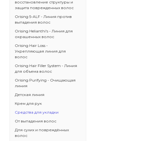
восстановление структуры и
защита поврежденных волос
Orising 5-ALF - Линия против
выпадения волос
Orising Helianthi's - Линия для
окрашенных волос
Orising Hair Loss -
Укрепляющая линия для
волос
Orising Hair Filler System - Линия
для объема волос
Orising Purifying - Очищающая
линия
Детская линия
Крем для рук
Средства для укладки
От выпадения волос
Для сухих и повреждённых
волос