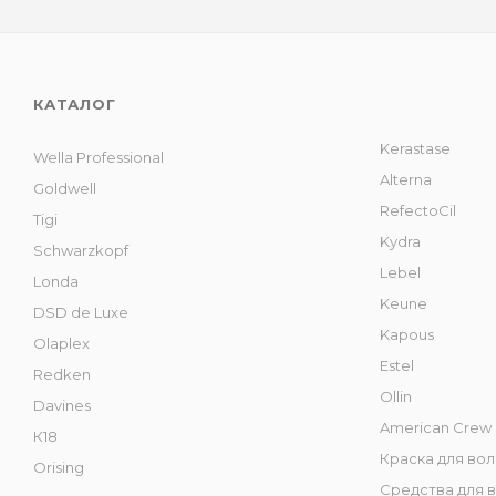
КАТАЛОГ
Kerastase
Wella Professional
Alterna
Goldwell
RefectoCil
Tigi
Kydra
Schwarzkopf
Lebel
Londa
Keune
DSD de Luxe
Kapous
Olaplex
Estel
Redken
Ollin
Davines
American Crew
К18
Краска для во
Orising
Средства для 