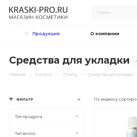
Продукция
О компании
Средства для укладки
—
—
—
Главная
Каталог
Orising
Средства для укладки
По индексу сортиро
ФИЛЬТР
Тип продукта
Тип волос