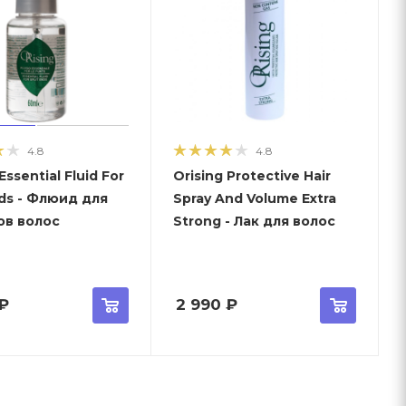
4.8
4.8
Essential Fluid For
Orising Protective Hair
nds - Флюид для
Spray And Volume Extra
ов волос
Strong - Лак для волос
₽
2 990
₽