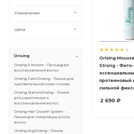
Назначение
Цена
5
Orising
Orising Mousse
Orising 3 Actions - Процедура
Strong - Фито-
восстановления волос
эссенциальн
Orising CalmOrising - Линия для
протеиновый 
чувствительной кожи головы
сильной фикс
Orising StaminOrising - Линия
для укрепления и
2 690
₽
восстановления волос
Orising Hair Growth System -
Линия для стимуляции роста
волос
Orising ArgOrising - Линия