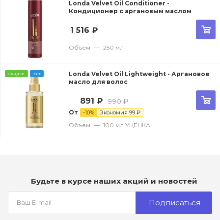
Londa Velvet Oil Conditioner -
Кондиционер с аргановым маслом
1 516
₽
Объем
—
250 мл
Londa Velvet Oil Lightweight - Аргановое
Скидки
Хит
масло для волос
891
₽
990
₽
От
-
10
%
Экономия
99
₽
Объем
—
100 мл УЦЕНКА
Будьте в курсе наших акций и новостей
Подписаться