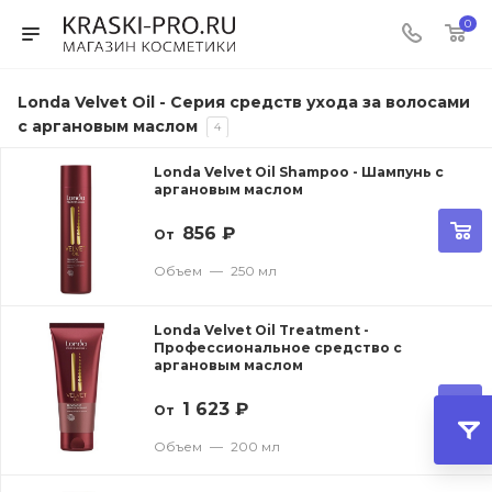
0
Londa Velvet Oil - Cерия средств ухода за волосами
с аргановым маслом
4
Londa Velvet Oil Shampoo - Шампунь с
аргановым маслом
856
₽
От
Объем
—
250 мл
Londa Velvet Oil Treatment -
Профессиональное средство с
аргановым маслом
1 623
₽
От
Объем
—
200 мл