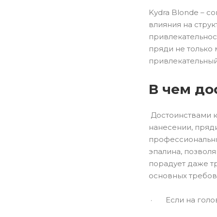
Kydra Blonde – 
влияния на струк
привлекательнос
пряди не только 
привлекательный
В чем до
Достоинствами к
нанесении, пряд
профессиональны
эпалина, позволя
порадует даже тр
основных требов
· Если на голове