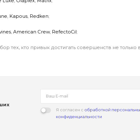
е
Lux
е
,
Ol
а
plex
,
M
а
trix
;
une
,
K
а
pous
,
R
е
dken
;
vines
,
А
merican Cr
е
w
,
Rеf
е
ctoCil
;
ыбор тех, кто привык достигать совершенств не только 
аших
Я согласен с
обработкой персональны
конфиденциальности