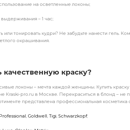
пользование на осветленные локоны;
выдерживания – 1 час;
 или тонировать кудри? Не забудьте нанести гель. Ком
етлого окрашивания.
ь качественную краску?
сивые локоны – мечта каждой женщины. Купить краску 
е Кraski-pro.ru в Москве. Перекраситься в блонд – н
ортименте представлена профессиональная косметика о
 Pr
о
fessional
,
G
о
ldwell
,
Т
igi
,
S
с
hw
а
rzkopf
;