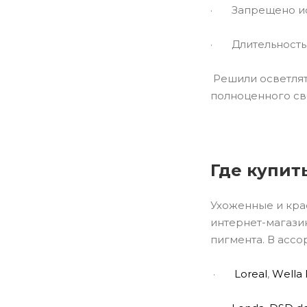
· Запрещено ис
· Длительность 
Решили осветлять
полноценного св
Где купит
Ухоженные и кра
интернет-магазин
пигмента. В асс
·
L
о
real
,
W
е
lla