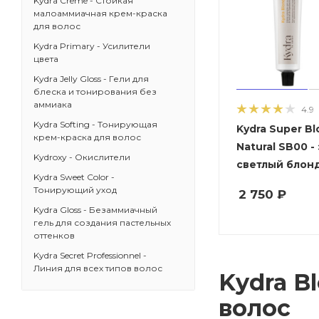
Kydra Creme - Стойкая
малоаммиачная крем-краска
для волос
Kydra Primary - Усилители
цвета
Kydra Jelly Gloss - Гели для
блеска и тонирования без
аммиака
4.9
Kydra Softing - Тонирующая
Kydra Super Blonde 
крем-краска для волос
Natural SB00 -
Kydroxy - Окислители
светлый блон
Kydra Sweet Color -
Тонирующий уход
2 750
₽
Kydra Gloss - Безаммиачный
гель для создания пастельных
оттенков
Kydra Secret Professionnel -
Линия для всех типов волос
Kydra B
волос