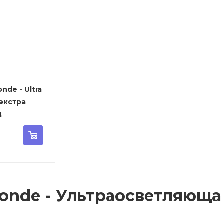
- Ultra
 экстра
д
londe - Ультраосветляюща