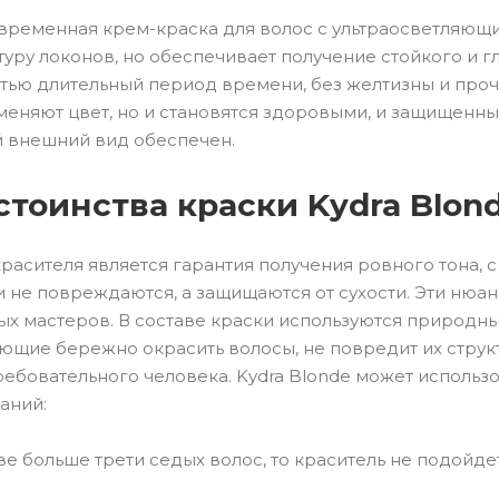
современная крем-краска для волос с ультраосветляю
туру локонов, но обеспечивает получение стойкого и г
тью длительный период времени, без желтизны и проч
меняют цвет, но и становятся здоровыми, и защищенны
 внешний вид обеспечен.
стоинства краски Kydra Blon
расителя является гарантия получения ровного тона,
и не повреждаются, а защищаются от сухости. Эти нюа
х мастеров. В составе краски используются природные
ющие бережно окрасить волосы, не повредит их структ
ебовательного человека. Kydra Blonde может использо
аний:
 больше трети седых волос, то краситель не подойдет