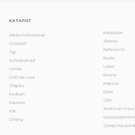
КАТАЛОГ
Kerastase
Wella Professional
Alterna
Goldwell
RefectoCil
Tigi
Kydra
Schwarzkopf
Lebel
Londa
Keune
DSD de Luxe
Kapous
Olaplex
Estel
Redken
Ollin
Davines
American Crew
К18
Краска для во
Orising
Средства для 