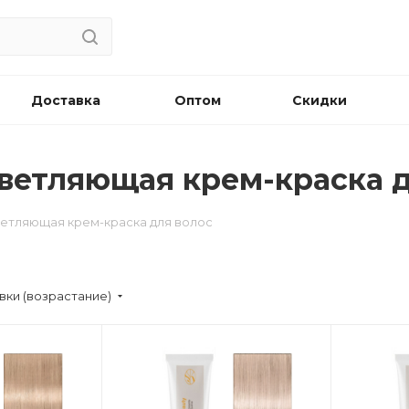
Доставка
Оптом
Скидки
светляющая крем-краска 
светляющая крем-краска для волос
вки (возрастание)