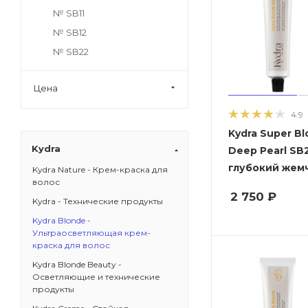
№ SB11
№ SB12
№ SB22
Цена
4.9
Kydra Super Bl
Kydra
Deep Pearl SB2
глубокий жем
Kydra Nature - Крем-краска для
волос
2 750
₽
Kydra - Технические продукты
Kydra Blonde -
Ультраосветляющая крем-
краска для волос
Kydra Blonde Beauty -
Осветляющие и технические
продукты