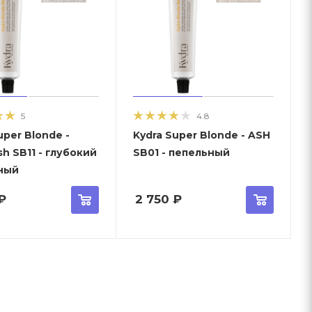
5
4.8
uper Blonde -
Kydra Super Blonde - ASH
h SB11 - глубокий
SB01 - пепельный
ный
₽
2 750
₽