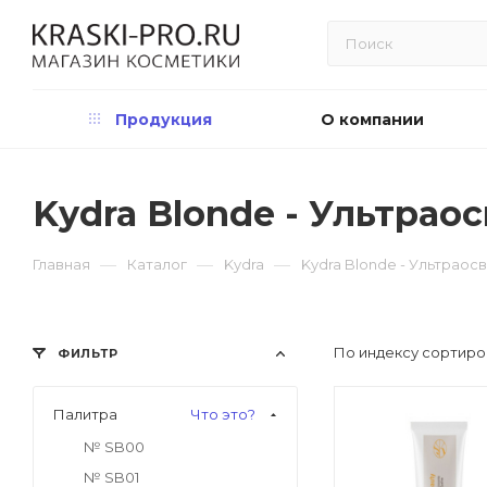
Продукция
О компании
Kydra Blonde - Ультрао
—
—
—
Главная
Каталог
Kydra
Kydra Blonde - Ультрао
По индексу сортиро
ФИЛЬТР
Палитра
Что это?
№ SB00
№ SB01