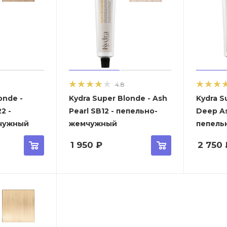
4.8
onde -
Kydra Super Blonde - Ash
Kydra S
2 -
Pearl SB12 - пепельно-
Deep As
чужный
жемчужный
пепель
1 950
₽
2 750