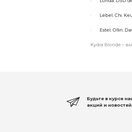
·
L
о
nda
,
DSD d
·
L
е
bel
,
С
hi
,
K
е
·
Est
е
l
,
О
llin
,
D
а
Kydra Blonde – в
Будьте в курсе н
акций и новостей