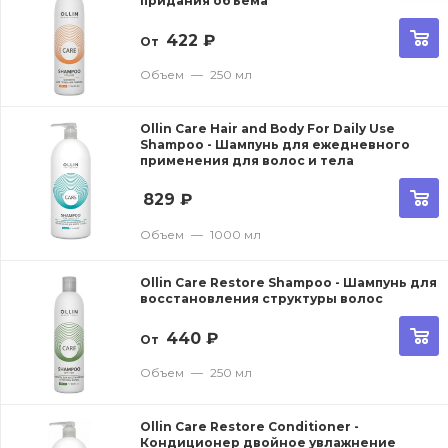
придания объема
422
₽
От
Объем
—
250 мл
Ollin Care Hair and Body For Daily Use
Shampoo - Шампунь для ежедневного
применения для волос и тела
829
₽
Объем
—
1000 мл
Ollin Care Restore Shampoo - Шампунь для
восстановления структуры волос
440
₽
От
Объем
—
250 мл
Ollin Care Restore Conditioner -
Кондиционер двойное увлажнение