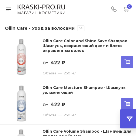
0
Ollin Care - Уход за волосами
14
Ollin Care Color and Shine Save Shampoo -
Шампунь, сохраняющий цвет и блеск
окрашенных волос
422
₽
От
Объем
—
250 мл
Ollin Care Moisture Shampoo - Шампунь
увлажняющий
422
₽
От
Объем
—
250 мл
Ollin Care Volume Shampoo - Шампунь для