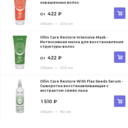
окрашенных волос
422
₽
От
Объем
—
200 мл
Ollin Care Restore Intensive Mask -
Интенсивная маска для восстановления
структуры волос
422
₽
От
Объем
—
200 мл
Ollin Care Restore With Flax Seeds Serum -
Сыворотка восстанавливающая с
экстрактом семян льна
1 510
₽
Объем
—
150 мл