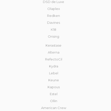
DSD de Luxe
Olaplex
Redken
Davines
К18
Orising
Kerastase
Alterna
RefectoCil
Kydra
Lebel
Keune
Kapous
Estel
Ollin
American Crew