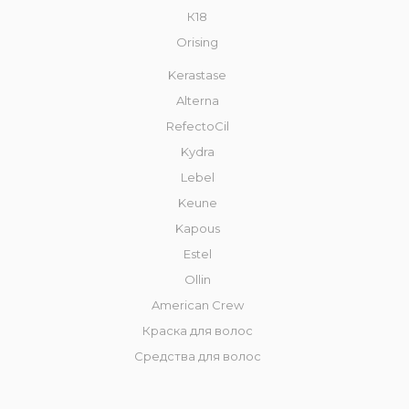
К18
Orising
Kerastase
Alterna
RefectoCil
Kydra
Lebel
Keune
Kapous
Estel
Ollin
American Crew
Краска для волос
Средства для волос