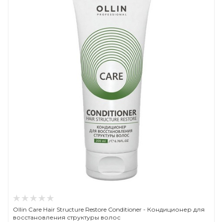
Ollin Care Hair Structure Restore Conditioner - Кондиционер для
восстановления структуры волос