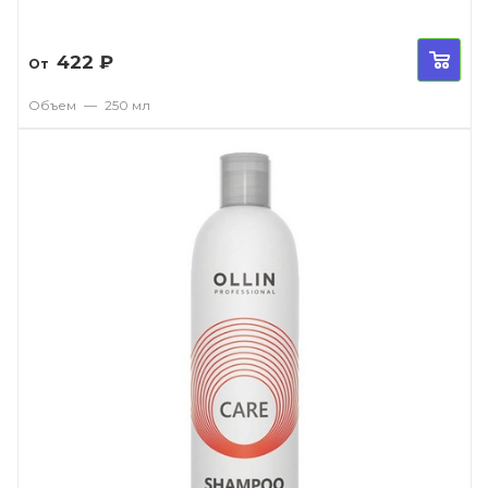
422
₽
От
Объем
—
250 мл