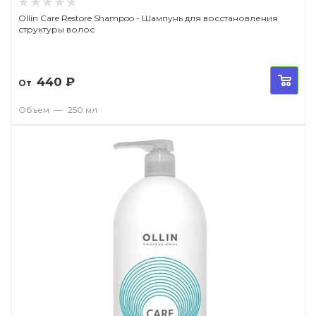
Ollin Care Restore Shampoo - Шампунь для восстановления
структуры волос
440
₽
От
Объем
—
250 мл