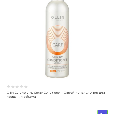
Ollin Care Volume Spray Conditioner - Спрей-кондиционер для
придания объема