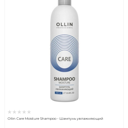
Ollin Care Moisture Shampoo - Шампунь увлажняющий