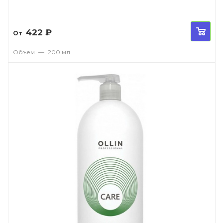
422
₽
От
Объем
—
200 мл