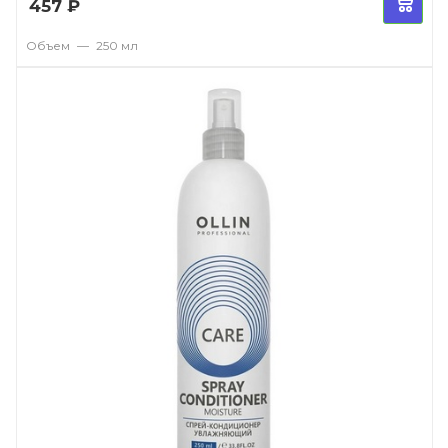
457
₽
Объем
—
250 мл