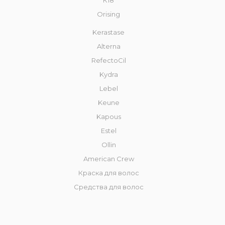
К18
Orising
Kerastase
Alterna
RefectoCil
Kydra
Lebel
Keune
Kapous
Estel
Ollin
American Crew
Краска для волос
Средства для волос