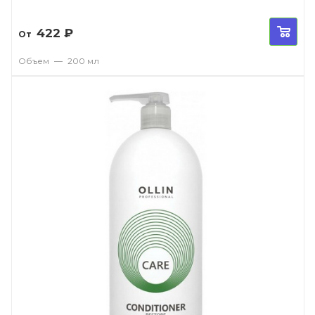
422
₽
От
Объем
—
200 мл