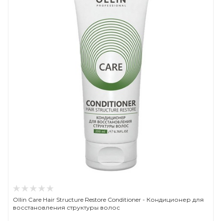
Ollin Care Hair Structure Restore Conditioner - Кондиционер для
восстановления структуры волос