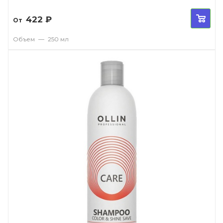
422
₽
От
Объем
—
250 мл