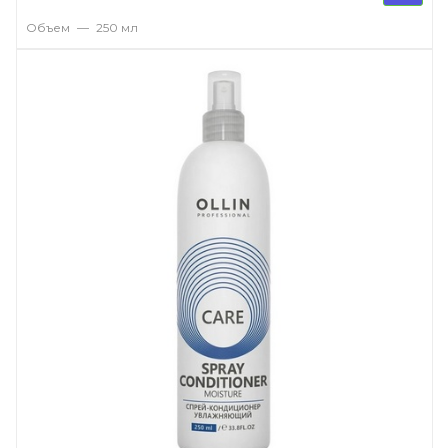
Объем
—
250 мл