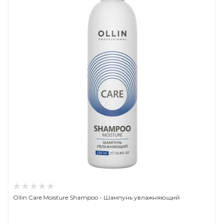
Ollin Care Moisture Shampoo - Шампунь увлажняющий