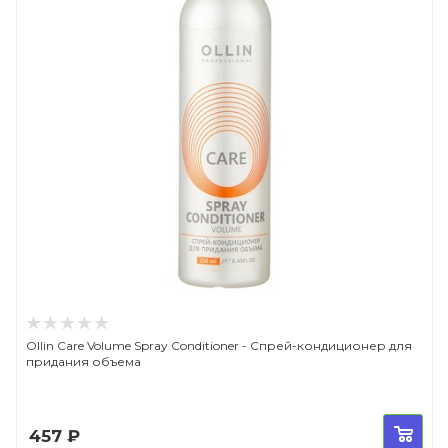
Ollin Care Volume Spray Conditioner - Спрей-кондиционер для
придания объема
457
₽