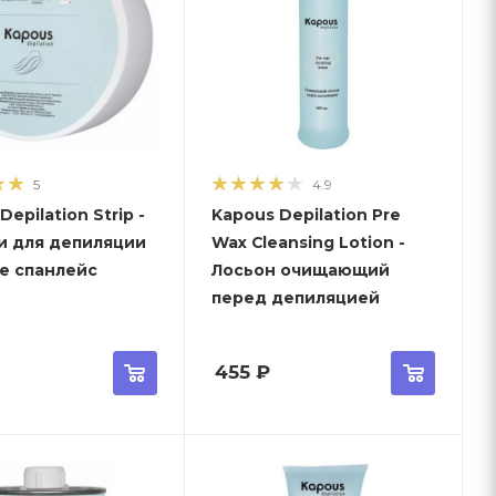
5
4.9
Depilation Strip -
Kapous Depilation Pre
и для депиляции
Wax Cleansing Lotion -
не спанлейс
Лосьон очищающий
перед депиляцией
455
₽