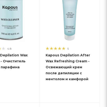
4.8
5
Depilation Wax
Kapous Depilation After
 - Очиститель
Wax Refreshing Cream -
и парафина
Освежающий крем
после депиляции с
ментолом и камфорой