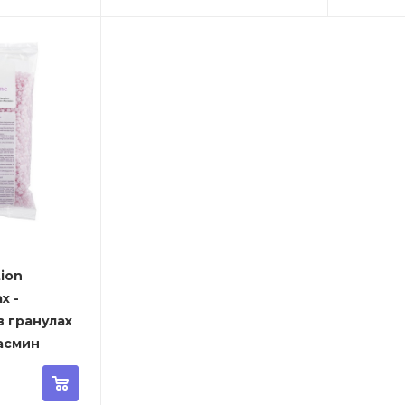
tion
x -
в гранулах
асмин