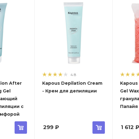
4.8
ion After
Kapous Depilation Cream
Kapous 
g Gel
- Крем для депиляции
Gel Wax
жающий
гранул
пиляции с
Папайя
амфорой
299
₽
1 612