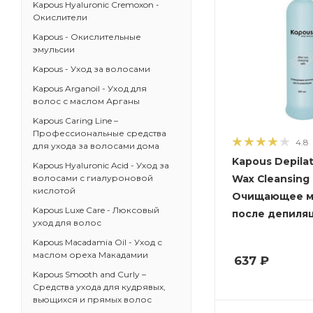
Kapous Hyaluronic Cremoxon -
Окислители
Kapous - Окислительные
эмульсии
Kapous - Уход за волосами
Kapous Arganoil - Уход для
волос с маслом Арганы
Kapous Caring Line –
Профессиональные средства
4.8
для ухода за волосами дома
Kapous Depilat
Kapous Hyaluronic Acid - Уход за
Wax Cleansing 
волосами с гиалуроновой
кислотой
Очищающее м
Kapous Luxe Care - Люксовый
после депиля
уход для волос
Kapous Macadamia Oil - Уход с
маслом ореха Макадамии
637
₽
Kapous Smooth and Curly –
Средства ухода для кудрявых,
вьющихся и прямых волос