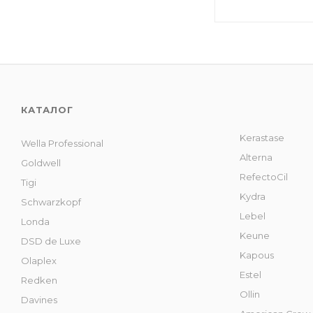
КАТАЛОГ
Kerastase
Wella Professional
Alterna
Goldwell
RefectoCil
Tigi
Kydra
Schwarzkopf
Lebel
Londa
Keune
DSD de Luxe
Kapous
Olaplex
Estel
Redken
Ollin
Davines