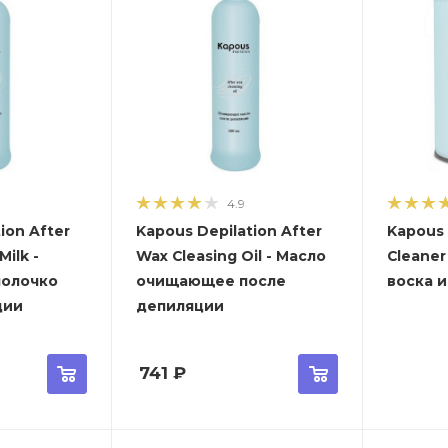
4.9
ion After
Kapous Depilation After
Kapous 
Milk -
Wax Cleasing Oil - Масло
Cleaner
олочко
очищающее после
воска 
ции
депиляции
741
₽