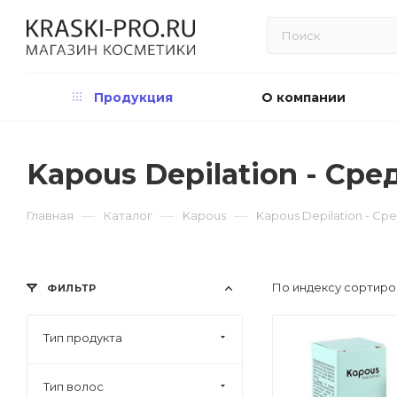
Продукция
О компании
Kapous Depilation - Ср
—
—
—
Главная
Каталог
Kapous
Kapous Depilation - Ср
По индексу сортиро
ФИЛЬТР
Тип продукта
Тип волос