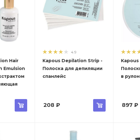
4.9
ion Hair
Kapous Depilation Strip -
Kapous 
h Emulsion
Полоска для депиляции
Полоск
экстрактом
спанлейс
в руло
ляющая
208
₽
897
₽