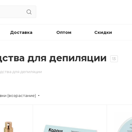
Доставка
Оптом
Скидки
едства для депиляции
13
едства для депиляции
вки (возрастание)