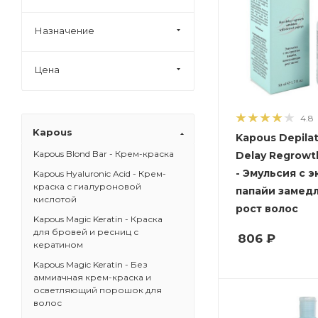
Назначение
Цена
4.8
Kapous
Kapous Depilat
Kapous Blond Bar - Крем-краска
Delay Regrowt
- Эмульсия с 
Kapous Hyaluronic Acid - Крем-
краска с гиалуроновой
папайи замед
кислотой
рост волос
Kapous Magic Keratin - Краска
для бровей и ресниц с
806
₽
кератином
Kapous Magic Keratin - Без
аммиачная крем-краска и
осветляющий порошок для
волос