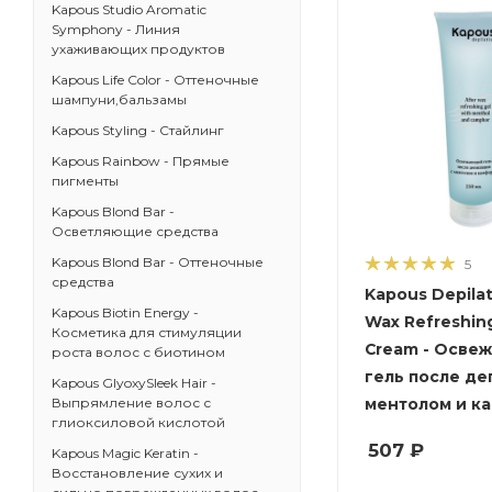
Kapous Studio Aromatic
Symphony - Линия
ухаживающих продуктов
Kapous Life Color - Оттеночные
шампуни,бальзамы
Kapous Styling - Стайлинг
Kapous Rainbow - Прямые
пигменты
Kapous Blond Bar -
Осветляющие средства
Kapous Blond Bar - Оттеночные
5
средства
Kapous Depilat
Kapous Biotin Energy -
Wax Refreshin
Косметика для стимуляции
Cream - Осве
роста волос с биотином
гель после де
Kapous GlyoxySleek Hair -
ментолом и к
Выпрямление волос с
глиоксиловой кислотой
507
₽
Kapous Magic Keratin -
Восстановление сухих и