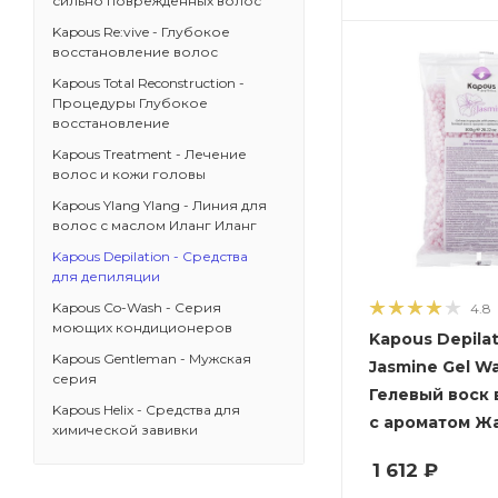
сильно поврежденных волос
Kapous Re:vive - Глубокое
восстановление волос
Kapous Total Reconstruction -
Процедуры Глубокое
восстановление
Kapous Treatment - Лечение
волос и кожи головы
Kapous Ylang Ylang - Линия для
волос с маслом Иланг Иланг
Kapous Depilation - Средства
для депиляции
Kapous Co-Wash - Серия
4.8
моющих кондиционеров
Kapous Depila
Kapous Gentleman - Мужская
Jasmine Gel Wa
серия
Гелевый воск 
Kapous Helix - Средства для
с ароматом Ж
химической завивки
1 612
₽