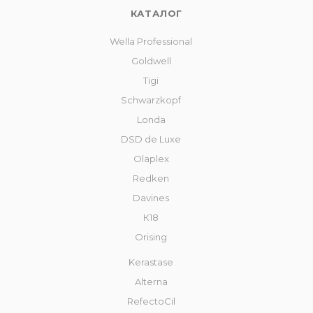
КАТАЛОГ
Wella Professional
Goldwell
Tigi
Schwarzkopf
Londa
DSD de Luxe
Olaplex
Redken
Davines
К18
Orising
Kerastase
Alterna
RefectoCil