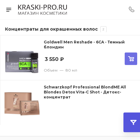
Концентраты для окрашенных волос
2
Goldwell Men Reshade - 6CA - Темный
блондин
3 550
₽
Объем
—
80 мл
Schwarzkopf Professional BlondME All
Blondes Detox Vita-C Shot - Детокс-
концентрат