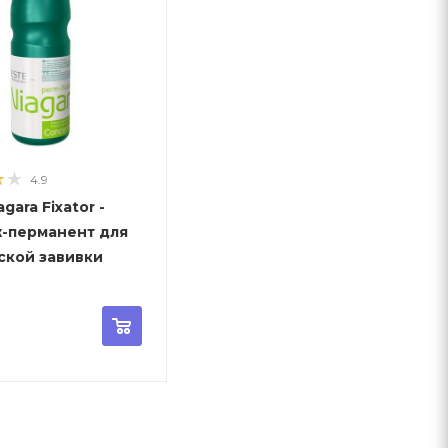
4.9
agara Fixator -
-перманент для
ской завивки