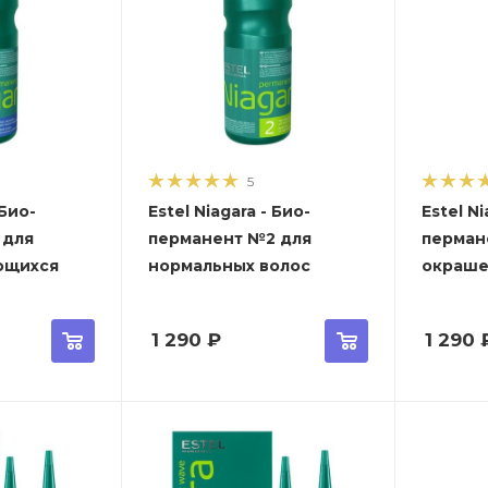
5
 Био-
Estel Niagara - Био-
Estel Ni
 для
перманент №2 для
перман
ющихся
нормальных волос
окраше
1 290
₽
1 290