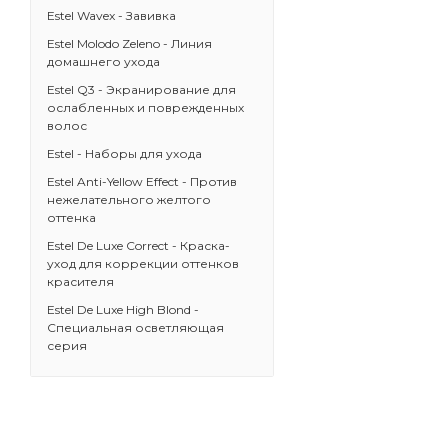
Estel Wavex - Завивка
Estel Molodo Zeleno - Линия
домашнего ухода
Estel Q3 - Экранирование для
ослабленных и поврежденных
волос
Estel - Наборы для ухода
Estel Anti-Yellow Effect - Против
нежелательного желтого
оттенка
Estel De Luxe Correct - Краска-
уход для коррекции оттенков
красителя
Estel De Luxe High Blond -
Специальная осветляющая
серия