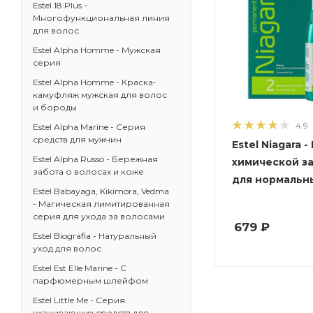
Estel 18 Plus -
Многофункциональная линия
для волос
Estel Alpha Homme - Мужская
серия
Estel Alpha Homme - Краска-
камуфляж мужская для волос
и бороды
4.9
Estel Alpha Marine - Серия
средств для мужчин
Estel Niagara 
Estel Alpha Russo - Бережная
химической з
забота о волосах и коже
для нормальн
Estel Babayaga, Kikimora, Vedma
- Магическая лимитированная
серия для ухода за волосами
679
₽
Estel Biografia - Натуральный
уход для волос
Estel Est Elle Marine - C
парфюмерным шлейфом
Estel Little Me - Серия
ухаживающих средств для