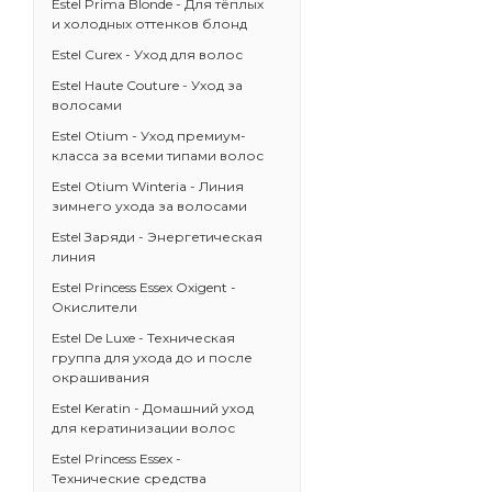
Estel Prima Blonde - Для тёплых
и холодных оттенков блонд
Estel Curex - Уход для волос
Estel Haute Couture - Уход за
волосами
Estel Otium - Уход премиум-
класса за всеми типами волос
Estel Otium Winteria - Линия
зимнего ухода за волосами
Estel Заряди - Энергетическая
линия
Estel Princess Essex Oxigent -
Окислители
Estel De Luxe - Техническая
группа для ухода до и после
окрашивания
Estel Keratin - Домашний уход
для кератинизации волос
Estel Princess Essex -
Технические средства