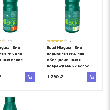
4.9
4.9
agara - Био-
Estel Niagara - Био-
ент №3 для
перманент №4 для
нных волос
обесцвеченных и
поврежденных волос
₽
1 290
₽