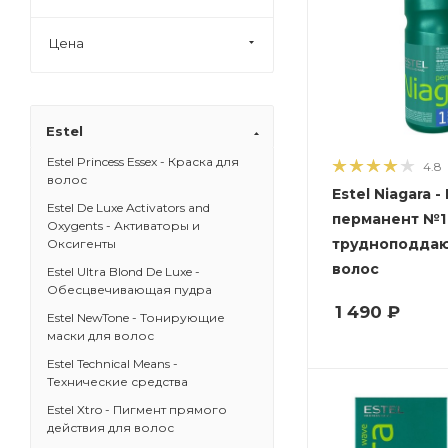
Цена
Estel
Estel Princess Essex - Краска для
4.8
волос
Estel Niagara -
Estel De Luxe Activators and
перманент №1
Oxygents - Активаторы и
трудноподда
Оксигенты
волос
Estel Ultra Blond De Luxe -
Обесцвечивающая пудра
1 490
₽
Estel NewTone - Тонирующие
маски для волос
Estel Technical Means -
Технические средства
Estel Xtro - Пигмент прямого
действия для волос