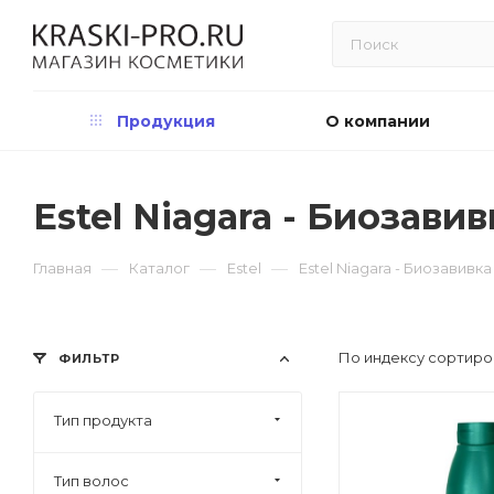
Продукция
О компании
Estel Niagara - Биозави
—
—
—
Главная
Каталог
Estel
Estel Niagara - Биозавивка
По индексу сортиро
ФИЛЬТР
Тип продукта
Тип волос