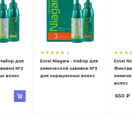
5
- Набор для
Estel Niagara - Набор для
Estel Ni
авивки №2
химической завивки №3
Фиксаж
ых волос
для окрашенных волос
химиче
волос
650
₽