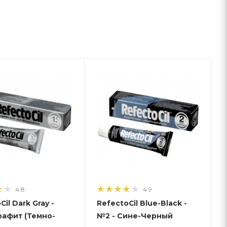
4.8
4.9
il Dark Gray -
RefectoCil Blue-Black -
Графит (Темно-
№2 - Сине-Черный