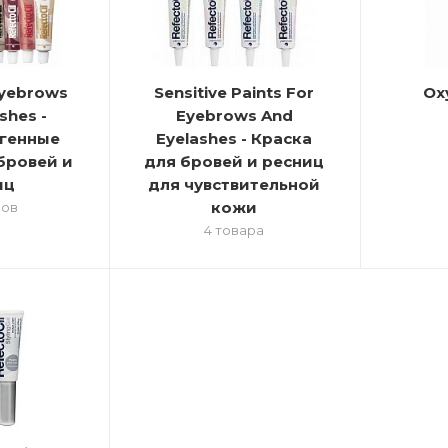
Eyebrows
Sensitive Paints For
Ox
shes -
Eyebrows And
генные
Eyelashes - Краска
бровей и
для бровей и ресниц
иц
для чувствительной
кожи
ров
4 товара