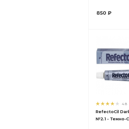
850
₽
4.8
RefectoCil Dark
№2.1 - Темно-