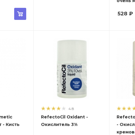
очень 
528
₽
4.8
metic
RefectoCil Oxidant -
Refecto
т - Кисть
Окислитель 3%
- Окис
кремов