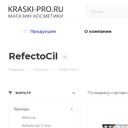
Продукция
О компании
RefectoCil
19
—
—
Главная
Каталог
RefectoCil
По индексу сортиро
ФИЛЬТР
Бренды
Alterna
American Crew