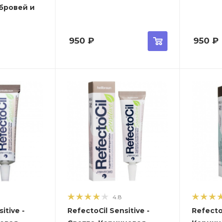
бровей и
950
₽
950
₽
4.8
itive -
RefectoCil Sensitive -
RefectoC