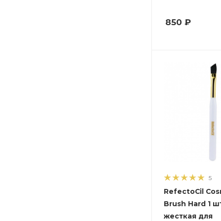
850
₽
5
RefectoCil Cos
Brush Hard 1 ш
жесткая для