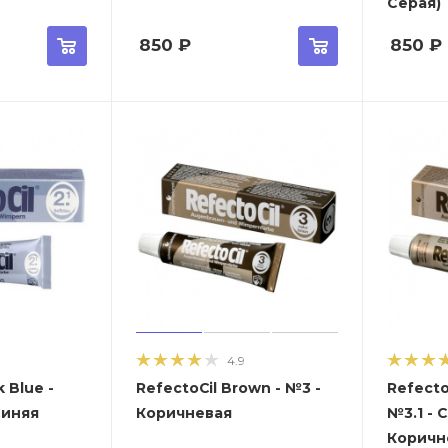
Серая)
850
₽
850
₽
4.9
 Blue -
RefectoCil Brown - №3 -
Refecto
Синяя
Коричневая
№3.1 - 
Коричн