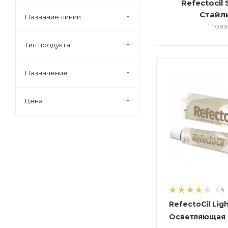
Refectocil S
Tigi
Стайл
Название линии
Wella Professional
1 тов
К18
Тип продукта
Краска для волос
Средства для волос
Назначение
Цена
4.9
RefectoCil Light - №
Oсветляющая