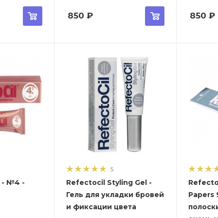
850
₽
850
₽
5
-
Refectocil Styling Gel -
Refecto
Гель для укладки бровей
Papers 
и фиксации цвета
полоск