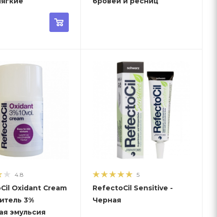
мягкие
бровей и ресниц
4.8
5
Cil Oxidant Cream
RefectoCil Sensitive -
литель 3%
Черная
ая эмульсия