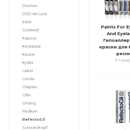
Davines
DSD de Luxe
Estel
Paints For 
Goldwell
And Eyela
Kapous
Гипоаллер
Kerastase
краски для 
ресн
Keune
9 това
Kydra
Lebel
Londa
Olaplex
Ollin
Orising
Redken
RefectoCil
Schwarzkopf