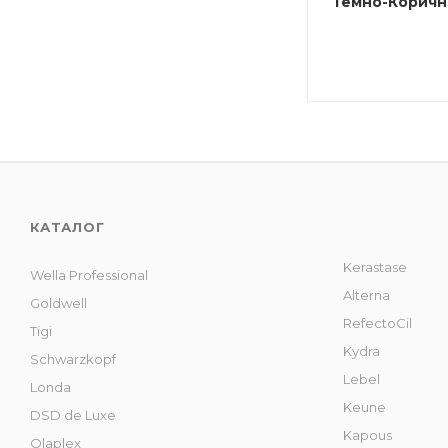
Темно-Коричн
КАТАЛОГ
Kerastase
Wella Professional
Alterna
Goldwell
RefectoCil
Tigi
Kydra
Schwarzkopf
Lebel
Londa
Keune
DSD de Luxe
Kapous
Olaplex