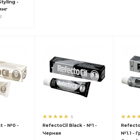
tyling -
инг
ар
5
0 -
RefectoCil Black - №1 -
RefectoC
Черная
№1.1 - 