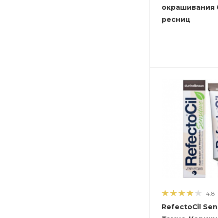
окрашивания 
ресниц
4.8
RefectoCil Sens