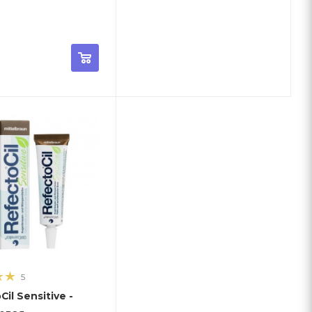
5
il Sensitive -