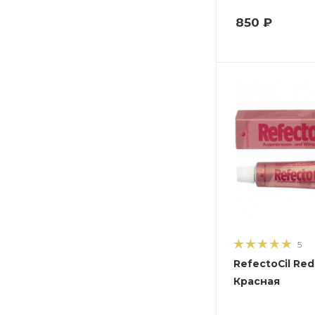
850
₽
5
RefectoCil Red - №4 
Красная