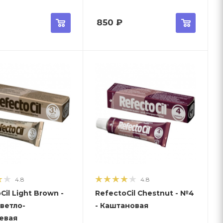
850
₽
4.8
4.8
Cil Light Brown -
RefectoCil Chestnut - №4
Светло-
- Каштановая
евая