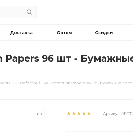
Доставка
Оптом
Скидки
on Papers 96 шт - Бумажн
—
суары
RefectoCil Eye Protection Papers 96 шт - Бумажные пол
Артикул:
ART31