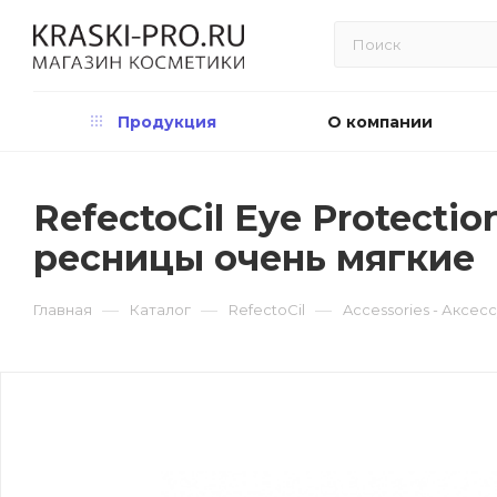
Продукция
О компании
RefectoCil Eye Protecti
ресницы очень мягкие
—
—
—
Главная
Каталог
RefectoCil
Accessories - Аксес