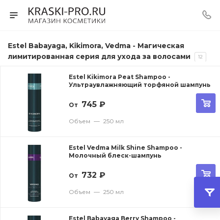
Estel Babayaga, Kikimora, Vedma - Магическая
лимитированная серия для ухода за волосами
12
Estel Kikimora Peat Shampoo -
Ультраувлажняющий торфяной шампунь
745
₽
От
Объем
—
250 мл
Estel Vedma Milk Shine Shampoo -
Молочный блеск-шампунь
732
₽
От
Объем
—
250 мл
Estel Babayaga Berry Shampoo -