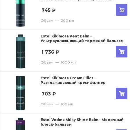
745
₽
Объем
—
200 мл
Estel Kikimora Peat Balm -
Ультраувлажняющий торфяной бальзам
1 736
₽
Объем
—
1000 мл
Estel Kikimora Cream Filler -
Разглаживающий крем-филлер
703
₽
Объем
—
100 мл
Estel Vedma Milky Shine Balm - Молочный
блеск-бальзам