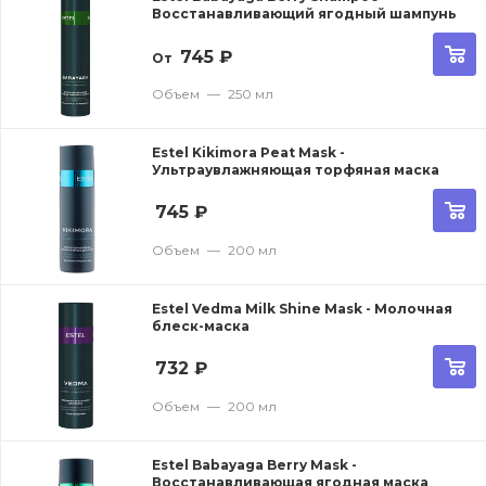
Восстанавливающий ягодный шампунь
745
₽
От
Объем
—
250 мл
Estel Kikimora Peat Mask -
Ультраувлажняющая торфяная маска
745
₽
Объем
—
200 мл
Estel Vedma Milk Shine Mask - Молочная
блеск-маска
732
₽
Объем
—
200 мл
Estel Babayaga Berry Mask -
Восстанавливающая ягодная маска