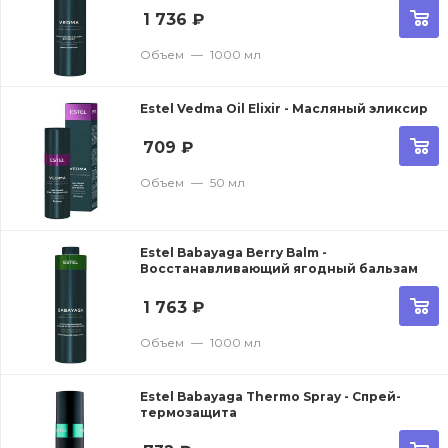
1 736
₽
Объем
—
1000 мл
Estel Vedma Oil Elixir - Масляный эликсир
709
₽
Объем
—
50 мл
Estel Babayaga Berry Balm -
Восстанавливающий ягодный бальзам
1 763
₽
Объем
—
1000 мл
Estel Babayaga Thermo Spray - Спрей-
термозащита