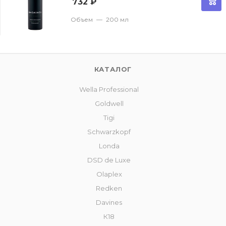
732
₽
Объем
—
200 мл
КАТАЛОГ
Wella Professional
Goldwell
Tigi
Schwarzkopf
Londa
DSD de Luxe
Olaplex
Redken
Davines
К18