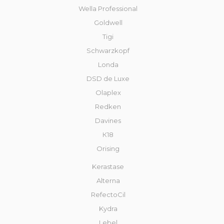
Wella Professional
Goldwell
Tigi
Schwarzkopf
Londa
DSD de Luxe
Olaplex
Redken
Davines
К18
Orising
Kerastase
Alterna
RefectoCil
Kydra
Lebel