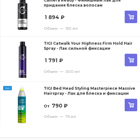
Camera Ready - Финишный лак для
придания блеска волосам
1 894
₽
Объем
—
150 мл
TIGI Catwalk Your Highness Firm Hold Hair
Spray - Лак сильной фиксации
1 791
₽
Объем
—
300 мл
TIGI Bed Head Styling Masterpiece Massive
Хит
Hairspray - Лак для блеска и фиксации
790
₽
От
Объем
—
75 мл