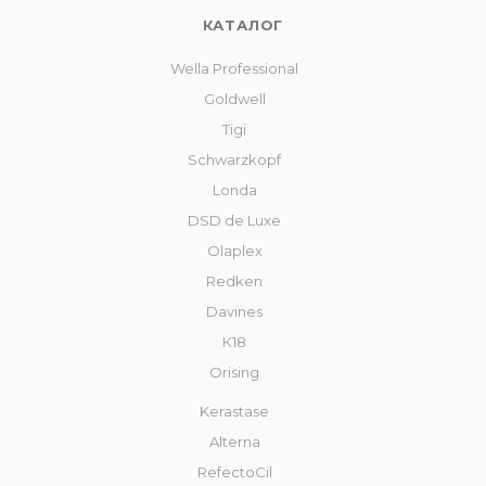
КАТАЛОГ
Wella Professional
Goldwell
Tigi
Schwarzkopf
Londa
DSD de Luxe
Olaplex
Redken
Davines
К18
Orising
Kerastase
Alterna
RefectoCil