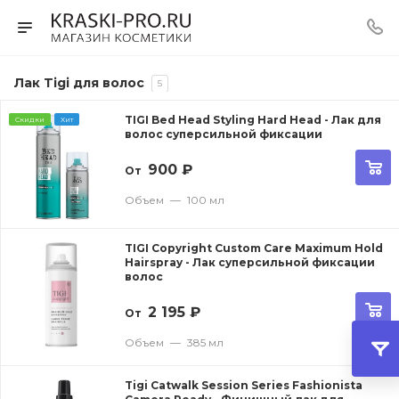
Лак Tigi для волос
5
TIGI Bed Head Styling Hard Head - Лак для
Скидки
Хит
волос суперсильной фиксации
900
₽
От
Объем
—
100 мл
TIGI Copyright Custom Care Maximum Hold
Hairspray - Лак суперсильной фиксации
волос
2 195
₽
От
Объем
—
385 мл
Tigi Catwalk Session Series Fashionista