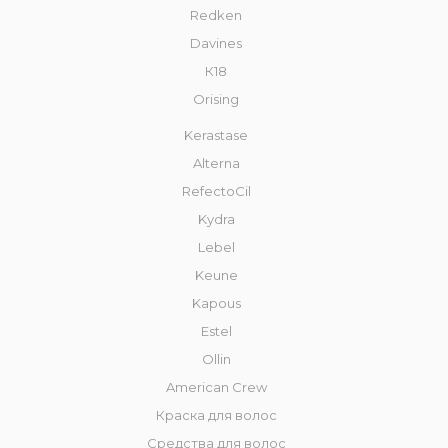
Redken
Davines
К18
Orising
Kerastase
Alterna
RefectoCil
Kydra
Lebel
Keune
Kapous
Estel
Ollin
American Crew
Краска для волос
Средства для волос