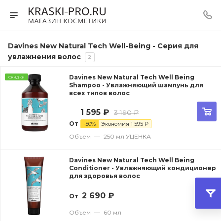
Davines New Natural Tech Well-Being - Серия для
увлажнения волос
2
Davines New Natural Tech Well Being
Скидки
Shampoo - Увлажняющий шампунь для
всех типов волос
1 595
₽
3 190
₽
От
-
50
%
Экономия
1 595
₽
Объем
—
250 мл УЦЕНКА
Davines New Natural Tech Well Being
Conditioner - Увлажняющий кондиционер
для здоровья волос
2 690
₽
От
Объем
—
60 мл