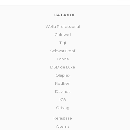
КАТАЛОГ
Wella Professional
Goldwell
Tigi
Schwarzkopf
Londa
DSD de Luxe
Olaplex
Redken
Davines
К18
Orising
Kerastase
Alterna