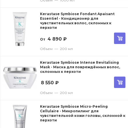
Объем
—
1000 мл
Kerastase Symbiose Fondant Apaisant
Essentiel - Кондиционер для
чувствительных волос, склонных к
перхоти
4 890
₽
От
Объем
—
200 мл
Kerastase Symbiose Intense Revitalising
Mask - Маска для повреждённых волос,
склонных к перхоти
8 550
₽
Объем
—
200 мл
Kerastase Symbiose Micro-Peeling
Cellulaire - Микропилинг для
чувствительной кожи головы, склонной к
перхоти