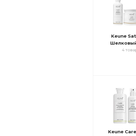
Keune Sati
Шелковый
4 това
Keune Car