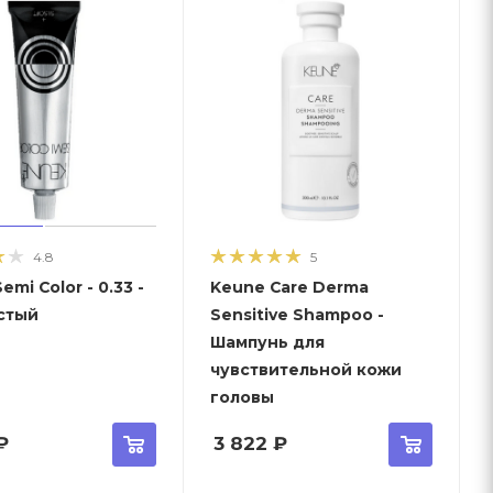
4.8
5
emi Color - 0.33 -
Keune Care Derma
стый
Sensitive Shampoo -
Шампунь для
чувствительной кожи
головы
₽
3 822
₽