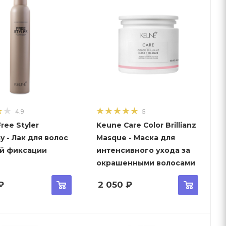
4.9
5
ree Styler
Keune Care Color Brillianz
ay - Лак для волос
Masque - Маска для
й фиксации
интенсивного ухода за
окрашенными волосами
₽
2 050
₽