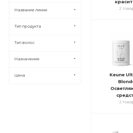
красит
Tigi
2 това
Название линии
Wella Professional
К18
Тип продукта
Краска для волос
Средства для волос
Тип волос
Назначение
Keune Ul
Цена
Blond
Осветля
средс
2 това