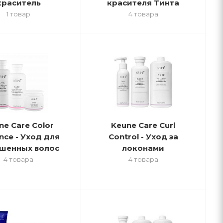
краситель
красителя Тинта
1 товар
4 товара
ne Care Color
Keune Care Curl
iance - Уход для
Control - Уход за
шенных волос
локонами
4 товара
4 товара