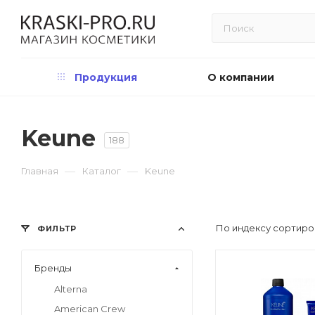
Продукция
О компании
Keune
188
—
—
Главная
Каталог
Keune
По индексу сортиро
ФИЛЬТР
Бренды
Alterna
American Crew