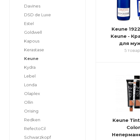
Davines
DSD de Luxe
Estel
Keune 1922
Goldwell
Keune - Кр
Kapous
для му
Kerastase
5 това
Keune
Kydra
Lebel
Londa
Olaplex
Ollin
Orising
Redken
Keune Tinta
Color
RefectoCil
Неперман
Schwarzkopf