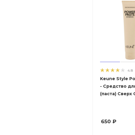
4.8
Keune Style P
- Средство дл
(паста) Сверх 
650
₽