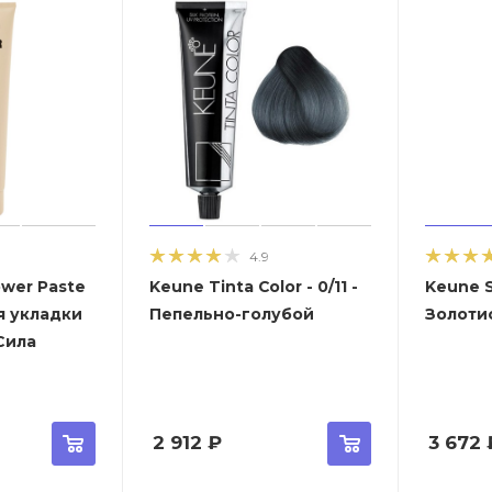
4.9
ower Paste
Keune Tinta Color - 0/11 -
Keune S
я укладки
Пепельно-голубой
Золоти
Сила
2 912
₽
3 672