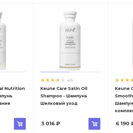
4.9
l Nutrition
Keune Care Satin Oil
Keune C
мпунь
Shampoo - Шампунь
Smooth
ание
Шелковый уход
Шампун
компле
3 016
₽
6 190