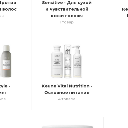
 Против
Sensitive - Для сухой
 волос
и чувствительной
К
кожи головы
ра
1 товар
yle -
Keune Vital Nutrition -
инг
Основное питание
ров
4 товара