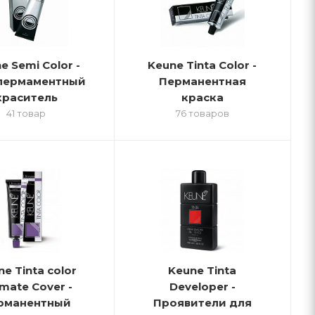
e Semi Color -
Keune Tinta Color -
пермаментный
Перманентная
краситель
краска
41 товар
76 товаров
e Tinta color
Keune Tinta
imate Cover -
Developer -
рманентный
Проявители для