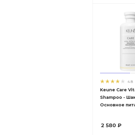
4.8
Keune Care Vita
Shampoo - Ша
Основное пит
2 580
₽