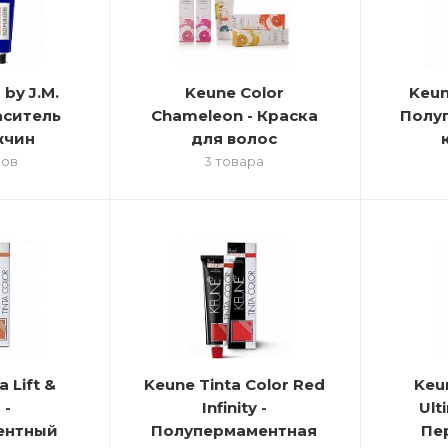
 by J.M.
Keune Color
Keun
аситель
Chameleon - Краска
Полу
жчин
для волос
ров
3 товара
 Lift &
Keune Tinta Color Red
Keun
 -
Infinity -
Ult
ентный
Полупермаментная
Пе