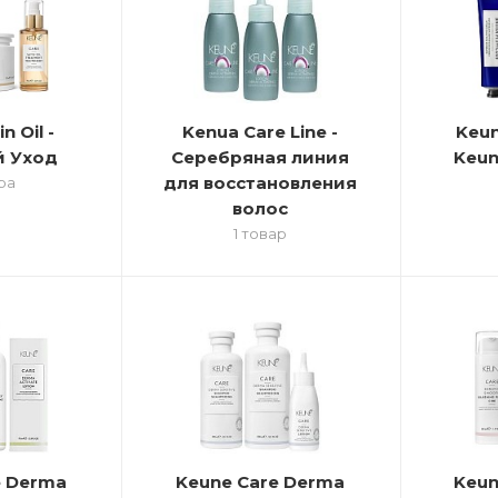
n Oil -
Kenua Care Line -
Keun
 Уход
Серебряная линия
Keun
для восстановления
ра
волос
1 товар
e Derma
Keune Care Derma
Keun