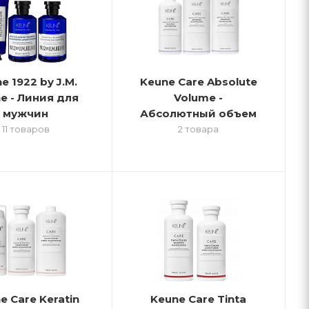
e 1922 by J.M.
Keune Care Absolute
e - Линия для
Volume -
мужчин
Абсолютный объем
11 товаров
2 товара
e Care Keratin
Keune Care Tinta