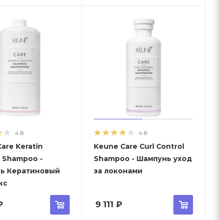
4.8
4.8
are Keratin
Keune Care Curl Control
 Shampoo -
Shampoo - Шампунь уход
ь Кератиновый
за локонами
кс
₽
9 111
₽