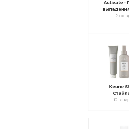
Activate -
выпадения
2 това
Keune St
Стайл
13 това