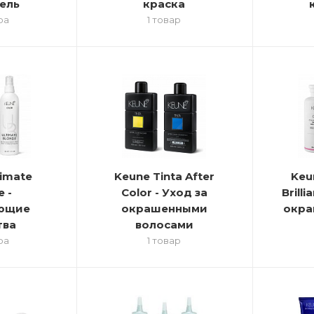
ель
краска
ра
1 товар
timate
Keune Tinta After
Keu
e -
Color - Уход за
Brill
ющие
окрашенными
окра
тва
волосами
ра
1 товар