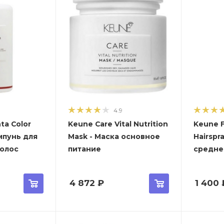
4.9
ta Color
Keune Care Vital Nutrition
Keune F
мпунь для
Mask - Маска основное
Hairspr
олос
питание
средне
4 872
₽
1 400