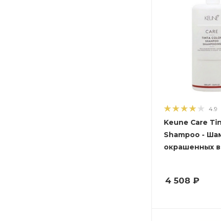
4.9
Keune Care Tin
Shampoo - Ша
окрашенных в
4 508
₽