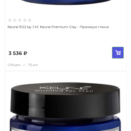
Keune 1922 by J.M. Keune Premium Clay - Премиум глина
3 536
₽
Объем
—
75 мл