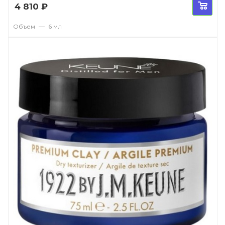
4 810
₽
Объем
—
6 мл