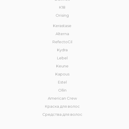
К18
Orising
Kerastase
Alterna
RefectoCil
Kydra
Lebel
Keune
Kapous
Estel
Ollin
American Crew
Краска для волос
Средства для волос