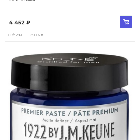
4 452
₽
Объем
—
250 мл