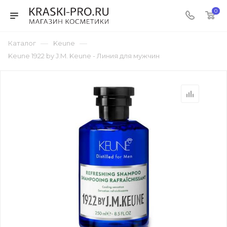
0
—
—
Каталог
Keune
Keune 1922 by J.M. Keune - Линия для мужчин