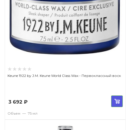
Keune 1922 by J.M. Keune World Class Wax - Первоклассный воск
3 692
₽
Объем
—
75 мл