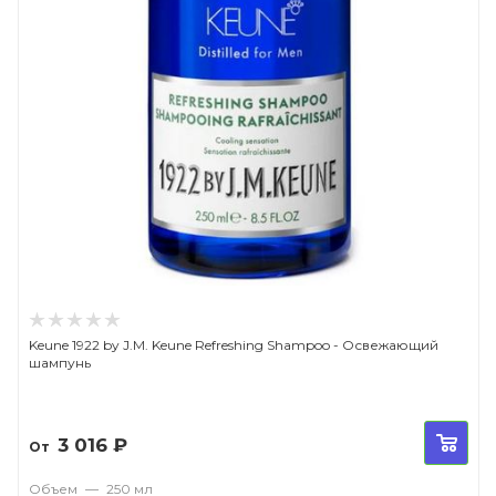
Keune 1922 by J.M. Keune Refreshing Shampoo - Освежающий
шампунь
3 016
₽
От
Объем
—
250 мл