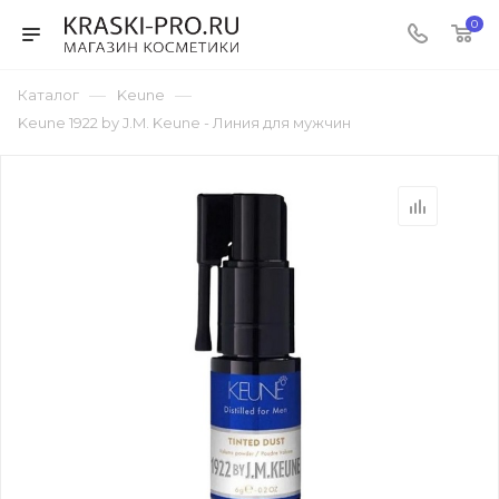
0
—
—
Каталог
Keune
Keune 1922 by J.M. Keune - Линия для мужчин