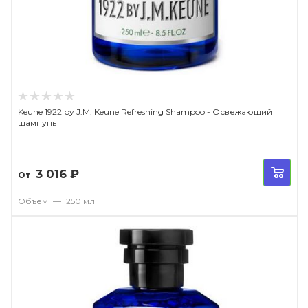
Keune 1922 by J.M. Keune Refreshing Shampoo - Освежающий
шампунь
3 016
₽
От
Объем
—
250 мл