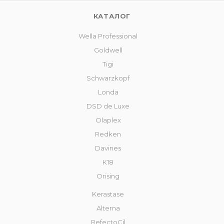
КАТАЛОГ
Wella Professional
Goldwell
Tigi
Schwarzkopf
Londa
DSD de Luxe
Olaplex
Redken
Davines
К18
Orising
Kerastase
Alterna
RefectoCil