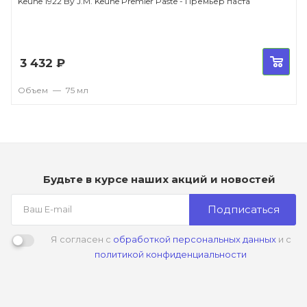
Keune 1922 By J.M. Keune Premier Paste - Премьер паста
3 432
₽
Объем
—
75 мл
Будьте в курсе наших акций и новостей
Подписаться
Я согласен с
обработкой персональных данных
и с
политикой конфиденциальности