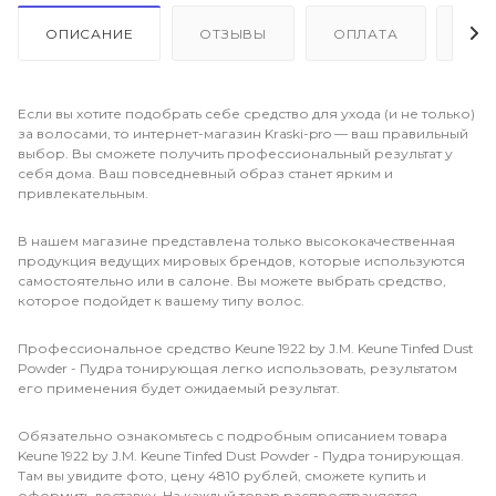
ОПИСАНИЕ
ОТЗЫВЫ
ОПЛАТА
ДО
Если вы хотите подобрать себе средство для ухода (и не только)
за волосами, то интернет-магазин Kraski-pro — ваш правильный
выбор. Вы сможете получить профессиональный результат у
себя дома. Ваш повседневный образ станет ярким и
привлекательным.
В нашем магазине представлена только высококачественная
продукция ведущих мировых брендов, которые используются
самостоятельно или в салоне. Вы можете выбрать средство,
которое подойдет к вашему типу волос.
Профессиональное средство Keune 1922 by J.M. Keune Tinfed Dust
Powder - Пудра тонирующая легко использовать, результатом
его применения будет ожидаемый результат.
Обязательно ознакомьтесь с подробным описанием товара
Keune 1922 by J.M. Keune Tinfed Dust Powder - Пудра тонирующая.
Там вы увидите фото, цену 4810 рублей, сможете купить и
оформить доставку. На каждый товар распространяется