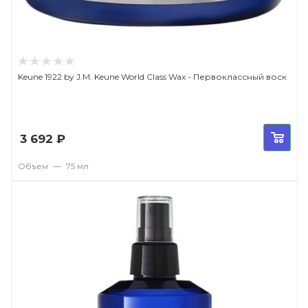
Keune 1922 by J.M. Keune World Class Wax - Первоклассный воск
3 692
₽
Объем
—
75 мл