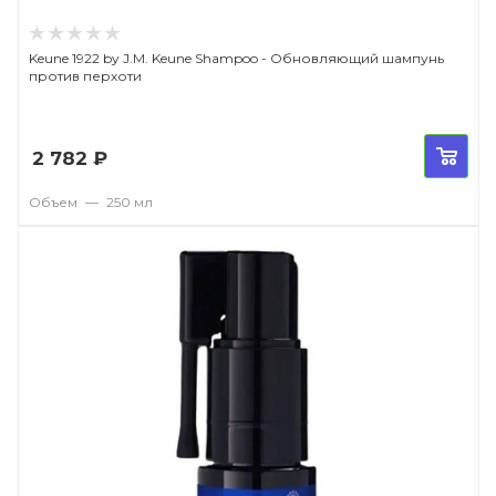
Keune 1922 by J.M. Keune Shampoo - Обновляющий шампунь
против перхоти
2 782
₽
Объем
—
250 мл