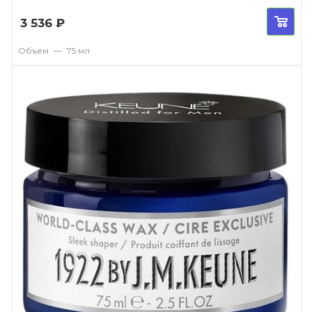
3 536
₽
Объем
—
75 мл