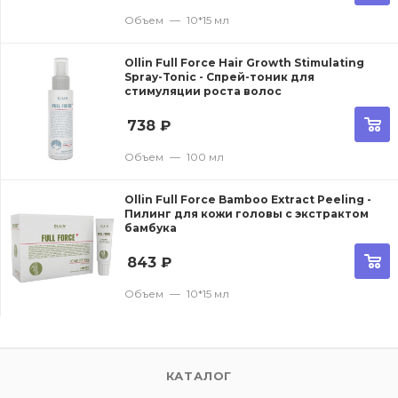
Объем
—
10*15 мл
Ollin Full Force Hair Growth Stimulating
Spray-Tonic - Спрей-тоник для
стимуляции роста волос
738
₽
Объем
—
100 мл
Ollin Full Force Bamboo Extract Peeling -
Пилинг для кожи головы с экстрактом
бамбука
843
₽
Объем
—
10*15 мл
КАТАЛОГ