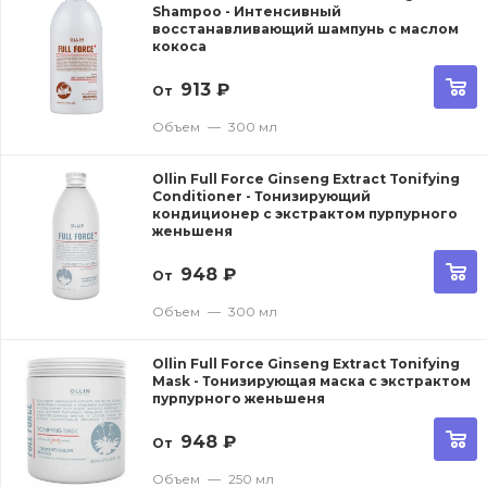
Shampoo - Интенсивный
восстанавливающий шампунь с маслом
кокоса
913
₽
От
Объем
—
300 мл
Ollin Full Force Ginseng Extract Tonifying
Conditioner - Тонизирующий
кондиционер с экстрактом пурпурного
женьшеня
948
₽
От
Объем
—
300 мл
Ollin Full Force Ginseng Extract Tonifying
Mask - Тонизирующая маска с экстрактом
пурпурного женьшеня
948
₽
От
Объем
—
250 мл