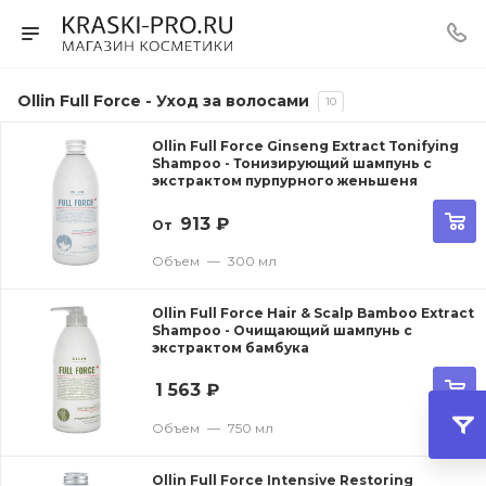
Ollin Full Force - Уход за волосами
10
Ollin Full Force Ginseng Extract Tonifying
Shampoo - Тонизирующий шампунь с
экстрактом пурпурного женьшеня
913
₽
От
Объем
—
300 мл
Ollin Full Force Hair & Scalp Bamboo Extract
Shampoo - Очищающий шампунь с
экстрактом бамбука
1 563
₽
Объем
—
750 мл
Ollin Full Force Intensive Restoring