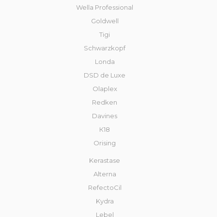
Wella Professional
Goldwell
Tigi
Schwarzkopf
Londa
DSD de Luxe
Olaplex
Redken
Davines
К18
Orising
Kerastase
Alterna
RefectoCil
Kydra
Lebel