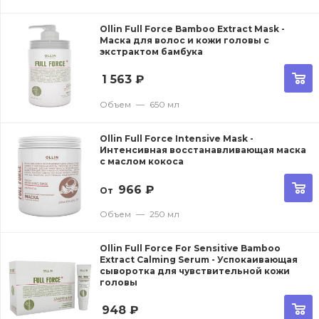
Ollin Full Force Bamboo Extract Mask -
Маска для волос и кожи головы с
экстрактом бамбука
1 563
₽
Объем
—
650 мл
Ollin Full Force Intensive Mask -
Интенсивная восстанавливающая маска
с маслом кокоса
966
₽
От
Объем
—
250 мл
Ollin Full Force For Sensitive Bamboo
Extract Calming Serum - Успокаивающая
сыворотка для чувствительной кожи
головы
948
₽