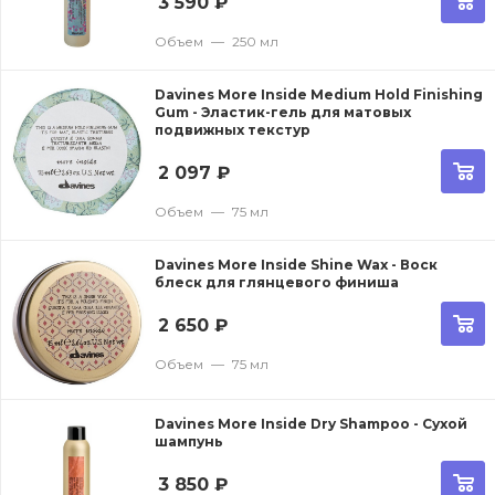
3 590
₽
Объем
—
250 мл
Davines More Inside Medium Hold Finishing
Gum - Эластик-гель для матовых
подвижных текстур
2 097
₽
Объем
—
75 мл
Davines More Inside Shine Wax - Воск
блеск для глянцевого финиша
2 650
₽
Объем
—
75 мл
Davines More Inside Dry Shampoo - Сухой
шампунь
3 850
₽