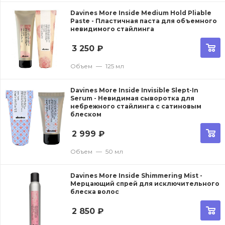
Davines More Inside Medium Hold Pliable
Paste - Пластичная паста для объемного
невидимого стайлинга
3 250
₽
Объем
—
125 мл
Davines More Inside Invisible Slept-In
Serum - Невидимая сыворотка для
небрежного стайлинга с сатиновым
блеском
2 999
₽
Объем
—
50 мл
Davines More Inside Shimmering Mist -
Мерцающий спрей для исключительного
блеска волос
2 850
₽