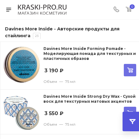
0
Davines More Inside - Авторские продукты для
стайлинга
23
Davines More Inside Forming Pomade -
Моделирующая помада для текстурных и
пластичных образов
3 190
₽
Объем
—
75 мл
Davines More Inside Strong Dry Wax - Сухой
воск для текстурных матовых акцентов
3 550
₽
Объем
—
75 мл