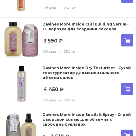
Объем
—
250 мл
Davines More Inside Curl Building Serum -
Сыворотка для создания локонов
3 590
₽
Объем
—
250 мл
Davines More Inside Dry Texturizer - Сухой
текстуризатор для моментального
объема волос
4 450
₽
Объем
—
250 мл
Davines More Inside Sea Salt Spray - Спрей
с морской солью для объемных
свободных укладок