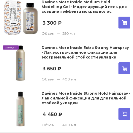
Davines More Inside Medium Hold
Modelling Gel - Моделирующий гель для
создания эффекта мокрых волос
3 300
₽
Объем
—
250 мл
Davines More Inside Extra Strong Hairspray
Советуем
- Лак экстра-сильной фиксации для
экстремальной стойкости укладки
3 650
₽
Объем
—
400 мл
Davines More Inside Strong Hold Hairspray -
Лак сильной фиксации для длительной
стойкой укладки
4 450
₽
Объем
—
400 мл