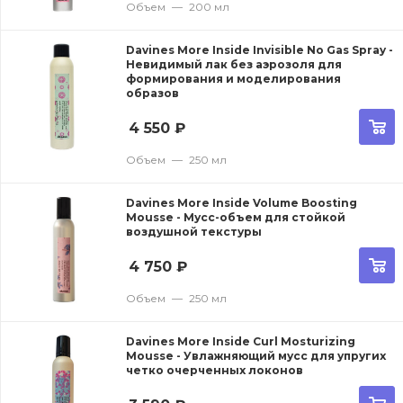
Объем
—
200 мл
Davines More Inside Invisible No Gas Spray -
Невидимый лак без аэрозоля для
формирования и моделирования
образов
4 550
₽
Объем
—
250 мл
Davines More Inside Volume Boosting
Mousse - Мусс-объем для стойкой
воздушной текстуры
4 750
₽
Объем
—
250 мл
Davines More Inside Curl Mosturizing
Mousse - Увлажняющий мусс для упругих
четко очерченных локонов