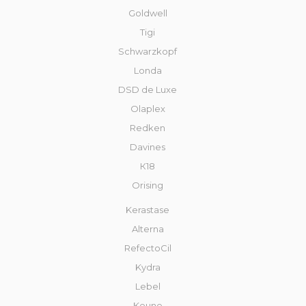
Goldwell
Tigi
Schwarzkopf
Londa
DSD de Luxe
Olaplex
Redken
Davines
К18
Orising
Kerastase
Alterna
RefectoCil
Kydra
Lebel
Keune