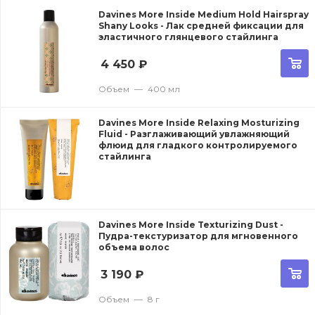
Davines More Inside Medium Hold Hairspray
Shany Looks - Лак средней фиксации для
эластичного глянцевого стайлинга
4 450
₽
Объем
—
400 мл
Davines More Inside Relaxing Mosturizing
Fluid - Разглаживающий увлажняющий
флюид для гладкого контролируемого
стайлинга
Davines More Inside Texturizing Dust -
Пудра-текстуризатор для мгновенного
объема волос
3 190
₽
Объем
—
8 г