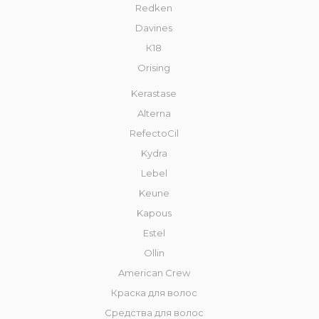
Redken
Davines
К18
Orising
Kerastase
Alterna
RefectoCil
Kydra
Lebel
Keune
Kapous
Estel
Ollin
American Crew
Краска для волос
Средства для волос