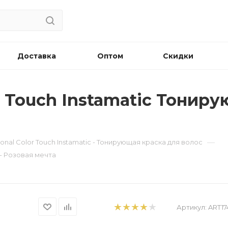
Доставка
Оптом
Скидки
or Touch Instamatic Тонир
—
ional Color Touch Instamatic - Тонирующая краска для волос
 - Розовая мечта
Артикул:
ART17