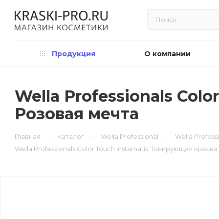
Продукция
О компании
Wella Professionals Col
Розовая мечта
—
—
—
Главная
Каталог
Wella Professional
Wella Profess
Wella Professionals Color Touch Instamatic Тонирующая краска